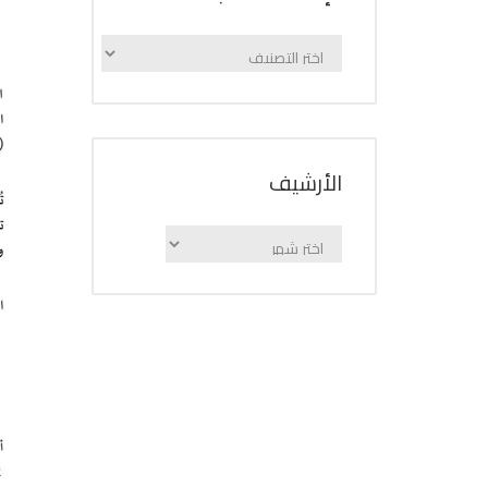
الإعلانات
حسب
الفئة
اﻷرشيف
اﻷرشيف