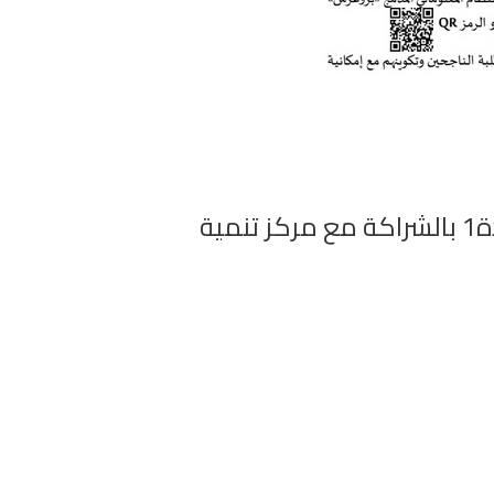
مسابقة استثنائية للدكتوراه جامعة سعد دحلب البليدة1 بالشراكة مع مركز تنمية