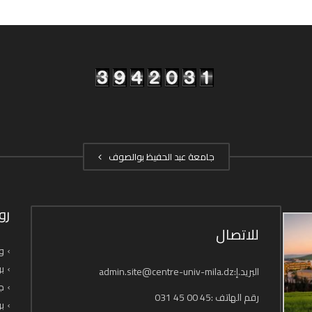
جامعة عبد الحفيظ بوالصوف
رو
للاتصال
وز
بو
البريد.إ:admin.site@centre-univ-mila.dz
جا
رقم الهاتف :45 00 45 031
بو