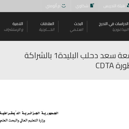
هيئة التدريس
شكاوي
م.ألومني
الدراسات في التدرج
البحث
العلاقات
التنمية
البيداغوجيا
العـلـمي
الخــــارجية
و اﻹستشراف
مسابقة استثنائية للدكتوراه جامعة سعد دحلب البليدة1 بالشراكة
 CDTA