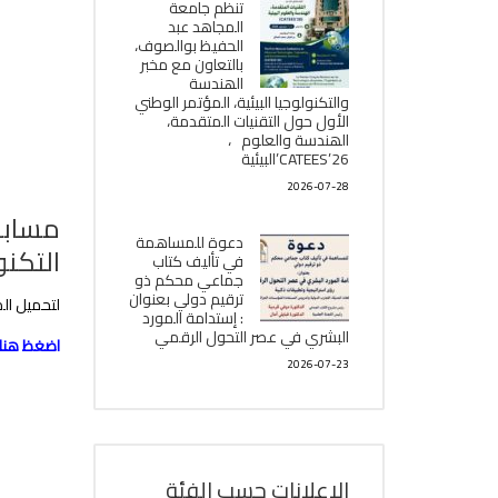
تنظم جامعة
المجاهد عبد
الحفيظ بوالصوف،
بالتعاون مع مخبر
الھندسة
والتكنولوجيا البیئیة، المؤتمر الوطني
الأول حول التقنيات المتقدمة،
الھندسة والعلوم ،
CATEES’26’البیئية
2026-07-28
دعوة للمساهمة
التكنول
في تأليف كتاب
جماعي محكم ذو
ترقيم دولي بعنوان
لتحميل ال
: إستدامة المورد
البشري في عصر التحول الرقمي
اضغظ هنا
2026-07-23
الإعلانات حسب الفئة