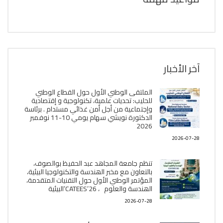
آخر الأخبار
الملتقى الوطني الأول حول القطاع الوطني
للحليب: تحديات علمية، تكنولوجية و إقتصادية
وإجتماعية من أجل أمن غذائي مستدام . برئاسة
الدكتورة نويشي سهام يومي 10-11 نوفمبر
2026
2026-07-28
تنظم جامعة المجاهد عبد الحفيظ بوالصوف،
بالتعاون مع مخبر الھندسة والتكنولوجيا البیئیة،
المؤتمر الوطني الأول حول التقنيات المتقدمة،
الھندسة والعلوم ، CATEES’26’البیئية
2026-07-28