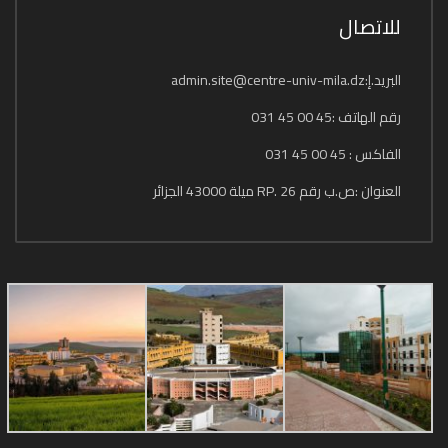
للاتصال
البريد.إ:admin.site@centre-univ-mila.dz
رقم الهاتف :45 00 45 031
الفاكس : 45 00 45 031
العنوان :ص.ب رقم 26 .RP ميلة 43000 الجزائر