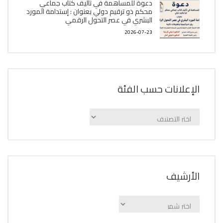
دعوة للمساهمة في تأليف كتاب جماعي
محكم ذو ترقيم دولي بعنوان : إستدامة المورد
البشري في عصر التحول الرقمي
2026-07-23
الإعلانات حسب الفئة
الإعلانات
حسب
الفئة
اﻷرشيف
اﻷرشيف