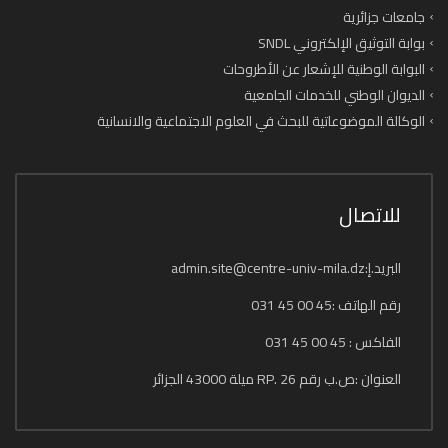
جامعات جزائرية
بوابة التوثيق الإلكتروني SNDL
البوابة الوطنية للإشعار عن الأطروحات
الديوان الوطني للخدمات الجامعية
الوكالة الموضوعاتية للبحث في العلوم الاجتماعية والانسانية
للاتصال
البريد.إ:admin.site@centre-univ-mila.dz
رقم الهاتف :45 00 45 031
الفاكس : 45 00 45 031
العنوان :ص.ب رقم 26 .RP ميلة 43000 الجزائر