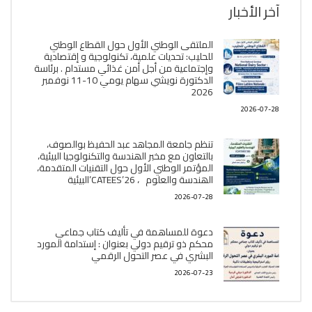
آخر الأخبار
الملتقى الوطني الأول حول القطاع الوطني
للحليب: تحديات علمية، تكنولوجية و إقتصادية
وإجتماعية من أجل أمن غذائي مستدام . برئاسة
الدكتورة نويشي سهام يومي 10-11 نوفمبر
2026
2026-07-28
تنظم جامعة المجاهد عبد الحفيظ بوالصوف،
بالتعاون مع مخبر الھندسة والتكنولوجيا البیئیة،
المؤتمر الوطني الأول حول التقنيات المتقدمة،
الھندسة والعلوم ، CATEES’26’البیئية
2026-07-28
دعوة للمساهمة في تأليف كتاب جماعي
محكم ذو ترقيم دولي بعنوان : إستدامة المورد
البشري في عصر التحول الرقمي
2026-07-23