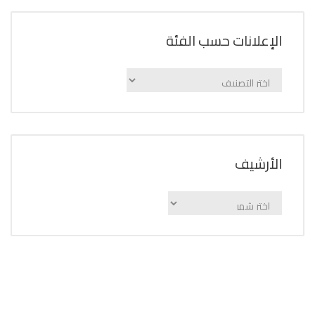
الإعلانات حسب الفئة
الإعلانات
حسب
الفئة
اﻷرشيف
اﻷرشيف