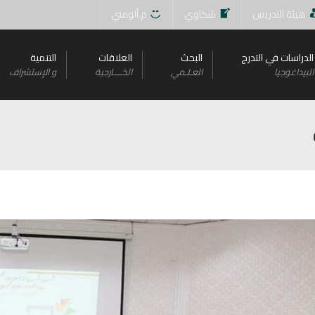
هيئة التدريس
شكاوي
م.ألومني
الدراسات في التدرج
البحث
العلاقات
التنمية
البيداغوجيا
العـلـمي
الخــــارجية
و اﻹستشراف