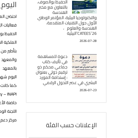
اليوم
الحفيظ بوالصوف،
بالتعاون مع مخبر
الھندسة
احتضن الم
والتكنولوجيا البیئیة، المؤتمر الوطني
الأول حول التقنيات المتقدمة،
فعاليات ال
الھندسة والعلوم ،
CATEES’26’البیئية
الحفيظ بوالصوف 
2026-07-28
الملكية ال
بتأطير من 
دعوة للمساهمة
والمعهد ا
في تأليف كتاب
جماعي محكم ذو
بالمعهد
ترقيم دولي بعنوان
اليوم شهد
: إستدامة المورد
البشري في عصر التحول الرقمي
كما كانت ا
2026-07-23
ty – INAPI
حاضنة الأ
اللجنة الو
مركز دعم ا
الإعلانات حسب الفئة