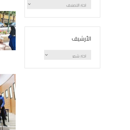
الإعلانات
حسب
الفئة
اﻷرشيف
اﻷرشيف