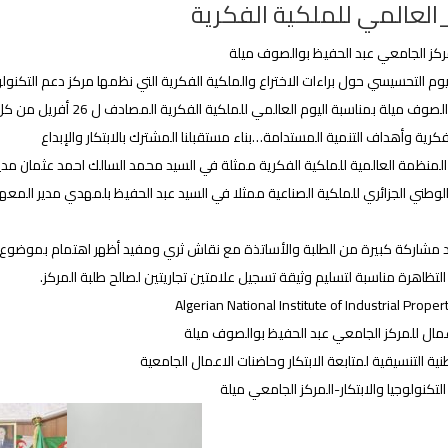
_العالمي للملكية الفكرية
ركز الجامعي عبد الحفيظ بوالصوف ميلة
يوم التحسيسي حول براءات الاختراع والملكية الفكرية التي نظمها مركز دعم التكنولو
ميلة بمناسبة اليوم العالمي للملكية الفكرية المصادف ل 26 أفريل من كل سنة، حيث كان هذا العام تحت شعار:
فكرية وأهداف التنمية المستدامة…بناء مستقبلنا المشترك بالابتكار والإبداع
المنظمة العالمية للملكية الفكرية ممثلة في السيد محمد السالك احمد عثمان مدير ا
لوطني الجزائري للملكية الصناعية ممثلا في السيد عبد الحفيظ بلمهدي مدير المعه
 مشاركة كبيرة من الطلبة والأساتذة مع نقاش ثري ومفيد أظهر اهتمام بموضوع برا
لتظاهرة مناسبة لتسليم وثيقة تسجيل علامتين تجاريتين لصالح طلبة المركز.
Algerian National Institute of Industrial Proper
عمال للمركز الجامعي عبد الحفيظ بوالصوف ميلة
طنية التنسيقية لمتابعة الابتكار وحاضنات الاعمال الجامعية
لتكنولوجيا والابتكار-المركز الجامعي ميلة