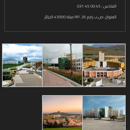
الفاكس : 45 00 45 031
العنوان :ص.ب رقم 26 .RP ميلة 43000 الجزائر