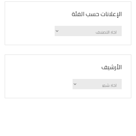
الإعلانات حسب الفئة
الإعلانات
حسب
الفئة
اﻷرشيف
اﻷرشيف