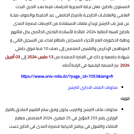
المستوى بالخارج، تعلن نيـابة المديرية للدراسات فيما بعـد التدرج، البحث
العلمي والعلاقـات الخارجيـة بالمركز الجامعي عبد الحفيظ بوالصوف ميلـة
عن فتح باب الترشح لإيداع ملفات الاستفادة من التربصات قصيرة المدى
بالخارج للسنة المالية 2024، لفائدة الأساتذة الباحثين الدائمين بكل فئاتهم
وطلبة الدكتوراه الغير الأجراء المسجلين بانتظام ابتداء من التسجيل الثاني و
الموظفين الإداريين والتقنيين المنتمين إلى صنف 10 فما فوق حاملي
شهادة جامعية و ذلك في الفترة الممتدة من
13 مارس 2024
إلى
03 أفريل
2024
عبر المنصة الرقمية في الرابط أدناه:
https://www.univ-mila.dz/?page_id=7053&lang=fr
مكونات الملف الاداري للترشح
تنويه:
مكونات ملف الترشح والترتيب يكون وفق سلم التقييم الملحق بالقرار
الوزاري رقم 255 المؤرخ في 25 فيفري 2024 المتضمن معايير
الانتقاء والقبول في برنامج الحركية قصيرة المدى في الخارج حسب