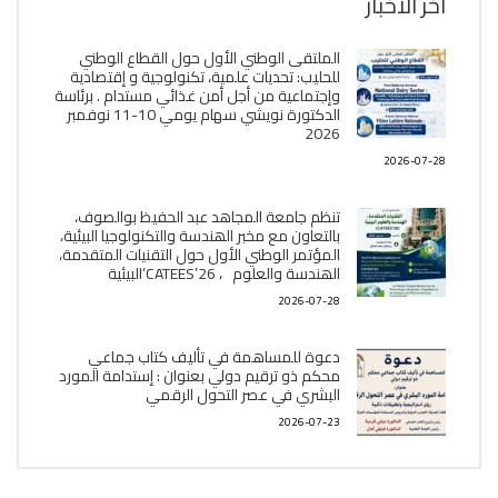
آخر الأخبار
الملتقى الوطني الأول حول القطاع الوطني
للحليب: تحديات علمية، تكنولوجية و إقتصادية
وإجتماعية من أجل أمن غذائي مستدام . برئاسة
الدكتورة نويشي سهام يومي 10-11 نوفمبر
2026
2026-07-28
تنظم جامعة المجاهد عبد الحفيظ بوالصوف،
بالتعاون مع مخبر الھندسة والتكنولوجيا البیئیة،
المؤتمر الوطني الأول حول التقنيات المتقدمة،
الھندسة والعلوم ، CATEES’26’البیئية
2026-07-28
دعوة للمساهمة في تأليف كتاب جماعي
محكم ذو ترقيم دولي بعنوان : إستدامة المورد
البشري في عصر التحول الرقمي
2026-07-23