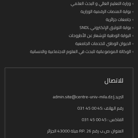
وزارة التعليم العالي و البحث العلمي
بوابة المنصات الرقمية الوزارية
جامعات جزائرية
بوابة التوثيق الإلكتروني SNDL
البوابة الوطنية للإشعار عن الأطروحات
الديوان الوطني للخدمات الجامعية
الوكالة الموضوعاتية للبحث في العلوم الاجتماعية والانسانية
للاتصال
البريد.إ:admin.site@centre-univ-mila.dz
رقم الهاتف :45 00 45 031
الفاكس : 45 00 45 031
العنوان :ص.ب رقم 26 .RP ميلة 43000 الجزائر