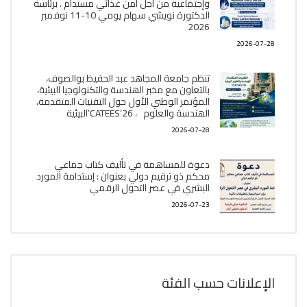
وإجتماعية من أجل أمن غذائي مستدام . برئاسة
الدكتورة نويشي سهام يومي 10-11 نوفمبر
2026
2026-07-28
تنظم جامعة المجاهد عبد الحفيظ بوالصوف،
بالتعاون مع مخبر الھندسة والتكنولوجيا البیئیة،
المؤتمر الوطني الأول حول التقنيات المتقدمة،
الھندسة والعلوم ، CATEES’26’البیئية
2026-07-28
دعوة للمساهمة في تأليف كتاب جماعي
محكم ذو ترقيم دولي بعنوان : إستدامة المورد
البشري في عصر التحول الرقمي
2026-07-23
الإعلانات حسب الفئة