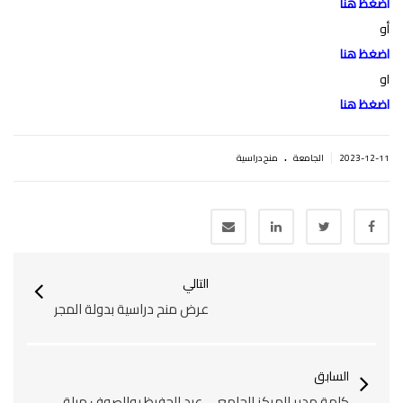
اضغظ هنا
أو
اضغظ هنا
او
اضغظ هنا
.
|
2023-12-11
الجامعة
منح دراسية
التالي
عرض منح دراسية بدولة المجر
السابق
كلمة مدير المركز الجامعي عبد الحفيظ بوالصوف ميلة