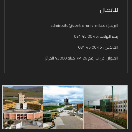
للاتصال
البريد.إ:admin.site@centre-univ-mila.dz
رقم الهاتف :45 00 45 031
الفاكس : 45 00 45 031
العنوان :ص.ب رقم 26 .RP ميلة 43000 الجزائر