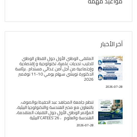
مواعيد مهمة
آخر الأخبار
الملتقى الوطني الأول حول القطاع الوطني
للحليب: تحديات علمية، تكنولوجية و إقتصادية
وإجتماعية من أجل أمن غذائي مستدام . برئاسة
الدكتورة نويشي سهام يومي 10-11 نوفمبر
2026
2026-07-28
تنظم جامعة المجاهد عبد الحفيظ بوالصوف،
بالتعاون مع مخبر الھندسة والتكنولوجيا البیئیة،
المؤتمر الوطني الأول حول التقنيات المتقدمة،
الھندسة والعلوم ، CATEES’26’البیئية
2026-07-28