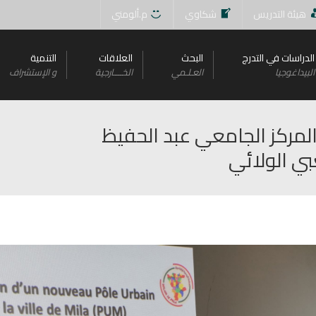
هيئة التدريس
شكاوي
م.ألومني
الدراسات في التدرج
البحث
العلاقات
التنمية
البيداغوجيا
العـلـمي
الخــــارجية
و اﻹستشراف
 المركز الجامعي عبد الحفيظ
ي الولائي