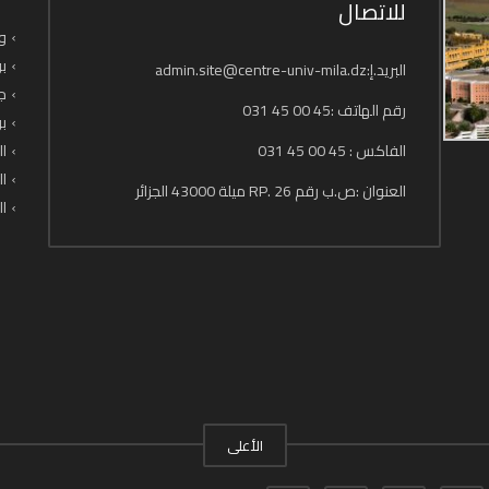
للاتصال
وز
بو
البريد.إ:admin.site@centre-univ-mila.dz
جا
رقم الهاتف :45 00 45 031
بو
الفاكس : 45 00 45 031
ال
ال
العنوان :ص.ب رقم 26 .RP ميلة 43000 الجزائر
ال
الأعلى