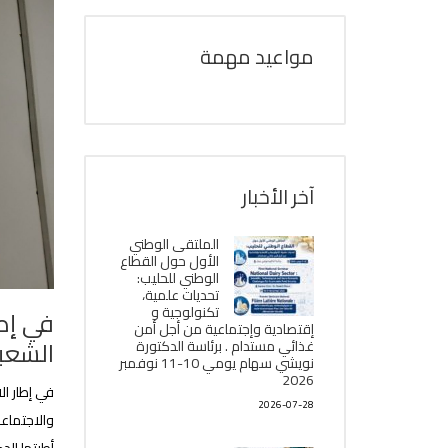
مواعيد مهمة
آخر الأخبار
الملتقى الوطني
الأول حول القطاع
الوطني للحليب:
تحديات علمية،
تكنولوجية و
في إطا
إقتصادية وإجتماعية من أجل أمن
الشعب
غذائي مستدام . برئاسة الدكتورة
نويشي سهام يومي 10-11 نوفمبر
2026
في إطار ال
2026-07-28
والاجتماع