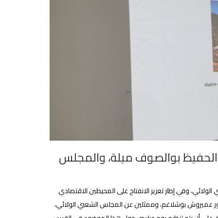
بد الحفيظ بوالصوف ميلة، والمجلس
 الولائي، وفي إطار تعزيز الانفتاح على المحيطين الاقتصادي
سور عميروش بوشلاغم، وممثلين عن المجلس الشعبي الولائي،