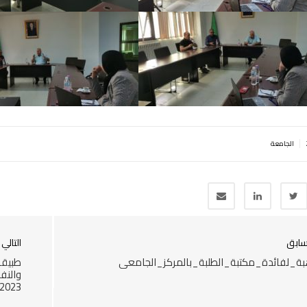
|
الجامعة
سابق
التالي
ة_لفائدة_مكتبة_الطلبة_بالمركز_الجامعي
طبيقا 
والنف
2023-2024