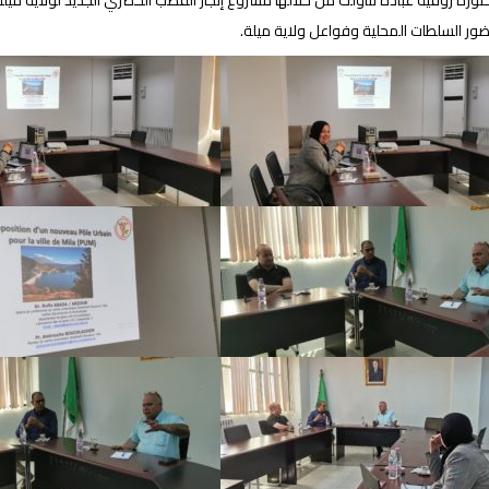
كتورة روفية عبادة تناولت من خلالها مشروع إنجاز القطب الحضري الجديد لولاية م
ضور السلطات المحلية وفواعل ولاية ميلة.