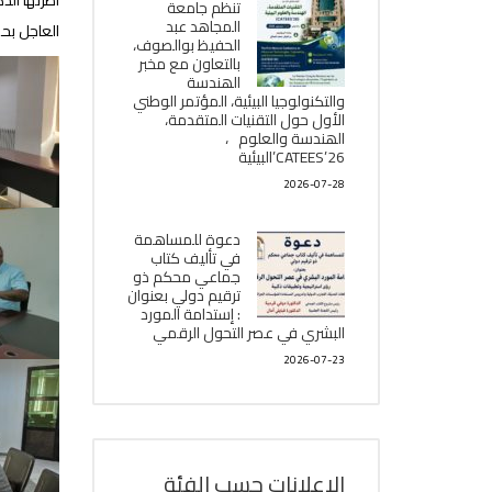
أطرتها الد
تنظم جامعة
المجاهد عبد
العاجل بح
الحفيظ بوالصوف،
بالتعاون مع مخبر
الھندسة
والتكنولوجيا البیئیة، المؤتمر الوطني
الأول حول التقنيات المتقدمة،
الھندسة والعلوم ،
CATEES’26’البیئية
2026-07-28
دعوة للمساهمة
في تأليف كتاب
جماعي محكم ذو
ترقيم دولي بعنوان
: إستدامة المورد
البشري في عصر التحول الرقمي
2026-07-23
الإعلانات حسب الفئة