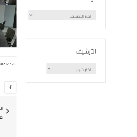
الإعلانات
حسب
الفئة
اﻷرشيف
2023-11-05
اﻷرشيف
ال
هب