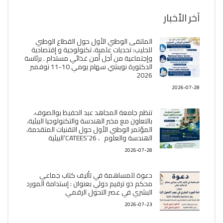
آخر الأخبار
الملتقى الوطني الأول حول القطاع الوطني
للحليب: تحديات علمية، تكنولوجية و إقتصادية
وإجتماعية من أجل أمن غذائي مستدام . برئاسة
الدكتورة نويشي سهام يومي 10-11 نوفمبر
2026
2026-07-28
تنظم جامعة المجاهد عبد الحفيظ بوالصوف،
بالتعاون مع مخبر الھندسة والتكنولوجيا البیئیة،
المؤتمر الوطني الأول حول التقنيات المتقدمة،
الھندسة والعلوم ، CATEES’26’البیئية
2026-07-28
دعوة للمساهمة في تأليف كتاب جماعي
محكم ذو ترقيم دولي بعنوان : إستدامة المورد
البشري في عصر التحول الرقمي
2026-07-23