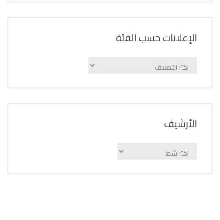
الإعلانات حسب الفئة
الإعلانات
حسب
الفئة
اﻷرشيف
اﻷرشيف