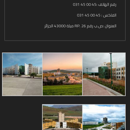
رقم الهاتف :45 00 45 031
الفاكس : 45 00 45 031
العنوان :ص.ب رقم 26 .RP ميلة 43000 الجزائر