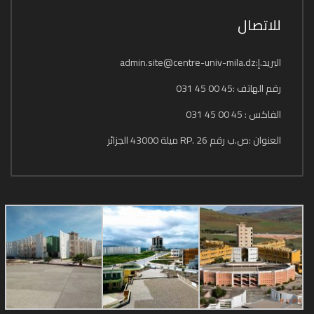
للاتصال
البريد.إ:admin.site@centre-univ-mila.dz
رقم الهاتف :45 00 45 031
الفاكس : 45 00 45 031
العنوان :ص.ب رقم 26 .RP ميلة 43000 الجزائر