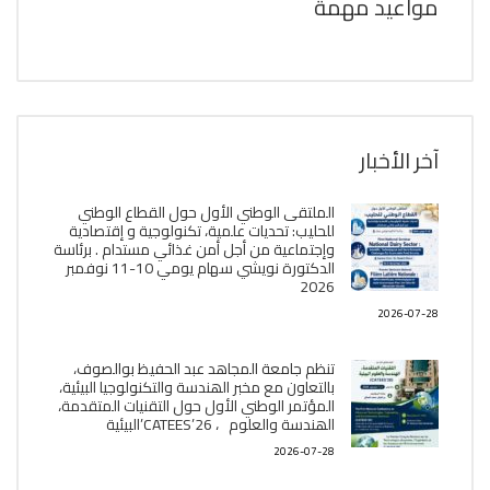
مواعيد مهمة
آخر الأخبار
الملتقى الوطني الأول حول القطاع الوطني
للحليب: تحديات علمية، تكنولوجية و إقتصادية
وإجتماعية من أجل أمن غذائي مستدام . برئاسة
الدكتورة نويشي سهام يومي 10-11 نوفمبر
2026
2026-07-28
تنظم جامعة المجاهد عبد الحفيظ بوالصوف،
بالتعاون مع مخبر الھندسة والتكنولوجيا البیئیة،
المؤتمر الوطني الأول حول التقنيات المتقدمة،
الھندسة والعلوم ، CATEES’26’البیئية
2026-07-28