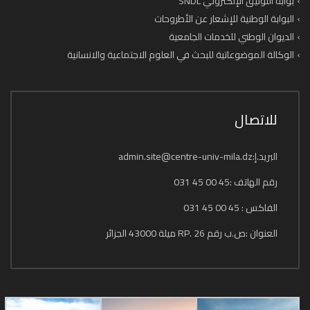
بوابة التوثيق الإلكتروني SNDL
البوابة الوطنية للإشعار عن الأطروحات
الديوان الوطني للخدمات الجامعية
الوكالة الموضوعاتية للبحث في العلوم الاجتماعية والانسانية
للاتصال
البريد.إ:admin.site@centre-univ-mila.dz
رقم الهاتف :45 00 45 031
الفاكس : 45 00 45 031
العنوان :ص.ب رقم 26 .RP ميلة 43000 الجزائر