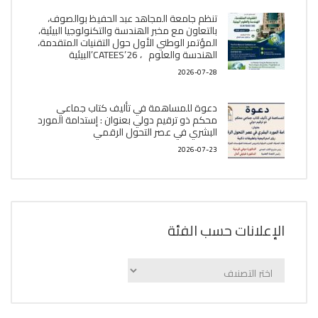
تنظم جامعة المجاهد عبد الحفيظ بوالصوف،
بالتعاون مع مخبر الھندسة والتكنولوجيا البیئیة،
المؤتمر الوطني الأول حول التقنيات المتقدمة،
الھندسة والعلوم ، CATEES’26’البیئية
2026-07-28
دعوة للمساهمة في تأليف كتاب جماعي
محكم ذو ترقيم دولي بعنوان : إستدامة المورد
البشري في عصر التحول الرقمي
2026-07-23
الإعلانات حسب الفئة
الإعلانات
حسب
الفئة