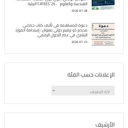
الھندسة والعلوم ، CATEES’26’البیئية
2026-07-28
دعوة للمساهمة في تأليف كتاب جماعي
محكم ذو ترقيم دولي بعنوان : إستدامة المورد
البشري في عصر التحول الرقمي
2026-07-23
الإعلانات حسب الفئة
الإعلانات
حسب
الفئة
اﻷرشيف