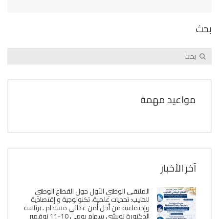
بحث
مواعيد مهمة
آخر الأخبار
الملتقى الوطني الأول حول القطاع الوطني
للحليب: تحديات علمية، تكنولوجية و إقتصادية
وإجتماعية من أجل أمن غذائي مستدام . برئاسة
الدكتورة نويشي سهام يومي 10-11 نوفمبر