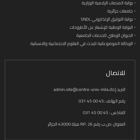
بوابة المنصات الرقمية الوزارية
جامعات جزائرية
بوابة التوثيق الإلكتروني SNDL
البوابة الوطنية للإشعار عن الأطروحات
الديوان الوطني للخدمات الجامعية
الوكالة الموضوعاتية للبحث في العلوم الاجتماعية والانسانية
للاتصال
البريد.إ:admin.site@centre-univ-mila.dz
رقم الهاتف :45 00 45 031
الفاكس : 45 00 45 031
العنوان :ص.ب رقم 26 .RP ميلة 43000 الجزائر