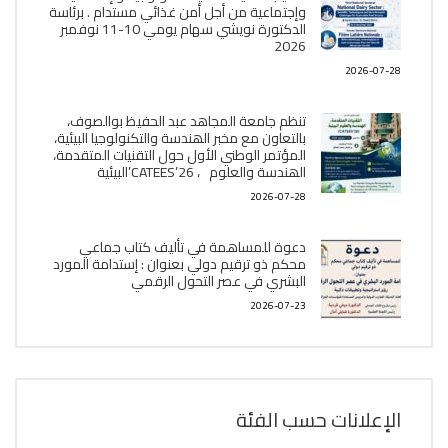
وإجتماعية من أجل أمن غذائي مستدام . برئاسة
الدكتورة نويشي سهام يومي 10-11 نوفمبر
2026
2026-07-28
تنظم جامعة المجاهد عبد الحفيظ بوالصوف،
بالتعاون مع مخبر الھندسة والتكنولوجيا البیئیة،
المؤتمر الوطني الأول حول التقنيات المتقدمة،
الھندسة والعلوم ، CATEES’26’البیئية
2026-07-28
دعوة للمساهمة في تأليف كتاب جماعي
محكم ذو ترقيم دولي بعنوان : إستدامة المورد
البشري في عصر التحول الرقمي
2026-07-23
الإعلانات حسب الفئة