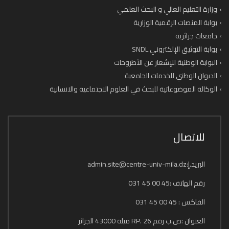
وزارة التعليم العالي و البحث العلمي
بوابة المنصات الرقمية الوزارية
جامعات جزائرية
بوابة التوثيق الإلكتروني SNDL
البوابة الوطنية للإشعار عن الأطروحات
الديوان الوطني للخدمات الجامعية
الوكالة الموضوعاتية للبحث في العلوم الاجتماعية والانسانية
للاتصال
البريد.إ:admin.site@centre-univ-mila.dz
رقم الهاتف :45 00 45 031
الفاكس : 45 00 45 031
العنوان :ص.ب رقم 26 .RP ميلة 43000 الجزائر