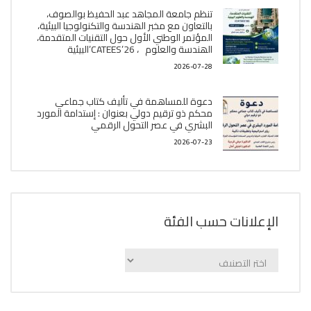
تنظم جامعة المجاهد عبد الحفيظ بوالصوف،
بالتعاون مع مخبر الھندسة والتكنولوجيا البیئیة،
المؤتمر الوطني الأول حول التقنيات المتقدمة،
الھندسة والعلوم ، CATEES’26’البیئية
2026-07-28
دعوة للمساهمة في تأليف كتاب جماعي
محكم ذو ترقيم دولي بعنوان : إستدامة المورد
البشري في عصر التحول الرقمي
2026-07-23
الإعلانات حسب الفئة
الإعلانات
حسب
الفئة