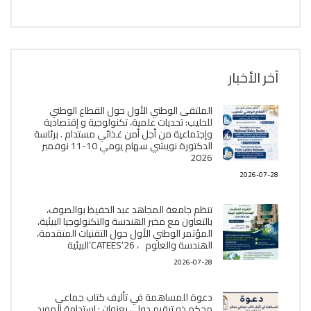
آخر الأخبار
الملتقى الوطني الأول حول القطاع الوطني
للحليب: تحديات علمية، تكنولوجية و إقتصادية
وإجتماعية من أجل أمن غذائي مستدام . برئاسة
الدكتورة نويشي سهام يومي 10-11 نوفمبر
2026
2026-07-28
تنظم جامعة المجاهد عبد الحفيظ بوالصوف،
بالتعاون مع مخبر الھندسة والتكنولوجيا البیئیة،
المؤتمر الوطني الأول حول التقنيات المتقدمة،
الھندسة والعلوم ، CATEES’26’البیئية
2026-07-28
دعوة للمساهمة في تأليف كتاب جماعي
محكم ذو ترقيم دولي بعنوان : إستدامة المورد