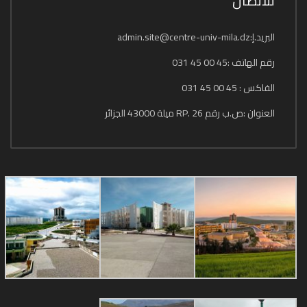
للاتصال
البريد.إ:admin.site@centre-univ-mila.dz
رقم الهاتف :45 00 45 031
الفاكس : 45 00 45 031
العنوان :ص.ب رقم 26 .RP ميلة 43000 الجزائر