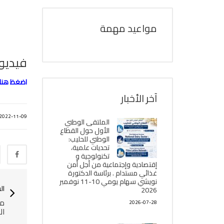
مواعيد مهمة
فيديو توضيحي
اضغظ هنا
آخر الأخبار
2022-11-09
الملتقى الوطني
الأول حول القطاع
الوطني للحليب:
تحديات علمية،
تكنولوجية و
إقتصادية وإجتماعية من أجل أمن
غذائي مستدام . برئاسة الدكتورة
نويشي سهام يومي 10-11 نوفمبر
ال
2026
مل
2026-07-28
ال