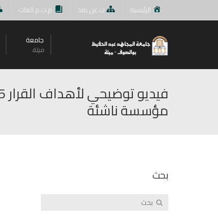
الرئيسية
ت.عن بعد
م.ت.م.للغات
جامعة
ميلة
مؤسسة ناشئة
بحث