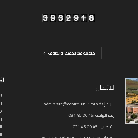
جامعة عبد الحفيظ بوالصوف
رو
للاتصال
وز
بو
البريد.إ:admin.site@centre-univ-mila.dz
جا
رقم الهاتف :45 00 45 031
بو
الفاكس : 45 00 45 031
ال
ال