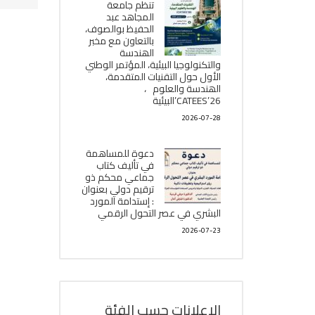
تنظم جامعة
المجاهد عبد
الحفيظ بوالصوف،
بالتعاون مع مخبر
الھندسة
والتكنولوجيا البیئیة، المؤتمر الوطني
الأول حول التقنيات المتقدمة،
الھندسة والعلوم ،
CATEES’26’البیئية
2026-07-28
دعوة للمساهمة
في تأليف كتاب
جماعي محكم ذو
ترقيم دولي بعنوان
: إستدامة المورد
البشري في عصر التحول الرقمي
2026-07-23
الإعلانات حسب الفئة