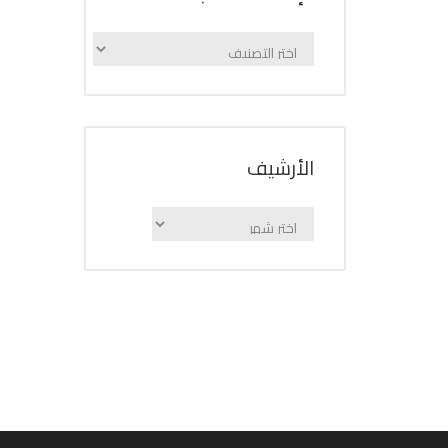
الإعلانات
حسب
الفئة
اﻷرشيف
اﻷرشيف