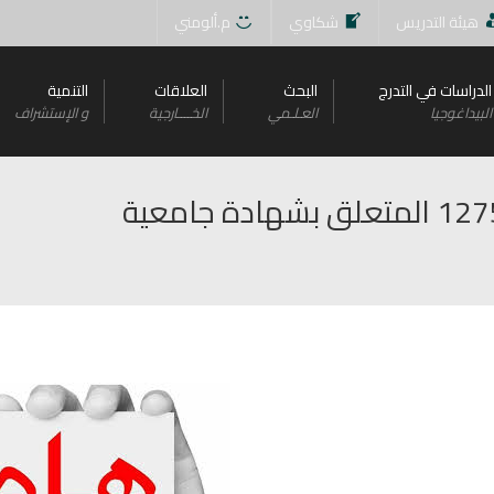
هيئة التدريس
شكاوي
م.ألومني
الدراسات في التدرج
البحث
العلاقات
التنمية
البيداغوجيا
العـلـمي
الخــــارجية
و اﻹستشراف
فيديو توضيحي لأهداف القرار 1275 المتعلق بشهادة جامعية