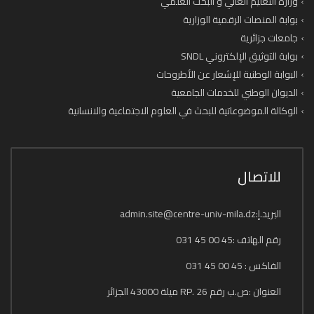
وزارة التعليم العالي و البحث العلمي
بوابة المنصات الرقمية الوزارية
جامعات جزائرية
بوابة التوثيق الإلكتروني SNDL
البوابة الوطنية للإشعار عن الأطروحات
الديوان الوطني للخدمات الجامعية
الوكالة الموضوعاتية للبحث في العلوم الاجتماعية والانسانية
للاتصال
البريد.إ:admin.site@centre-univ-mila.dz
رقم الهاتف :45 00 45 031
الفاكس : 45 00 45 031
العنوان :ص.ب رقم 26 .RP ميلة 43000 الجزائر