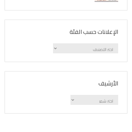
الإعلانات حسب الفئة
الإعلانات
حسب
الفئة
اﻷرشيف
اﻷرشيف