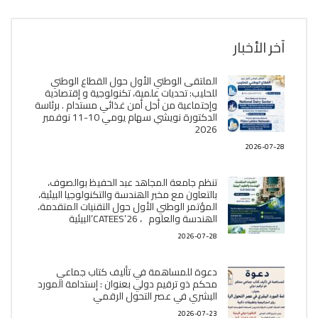
آخر الأخبار
الملتقى الوطني الأول حول القطاع الوطني
للحليب: تحديات علمية، تكنولوجية و إقتصادية
وإجتماعية من أجل أمن غذائي مستدام . برئاسة
الدكتورة نويشي سهام يومي 10-11 نوفمبر
2026
2026-07-28
تنظم جامعة المجاهد عبد الحفيظ بوالصوف،
بالتعاون مع مخبر الھندسة والتكنولوجيا البیئیة،
المؤتمر الوطني الأول حول التقنيات المتقدمة،
الھندسة والعلوم ، CATEES’26’البیئية
2026-07-28
دعوة للمساهمة في تأليف كتاب جماعي
محكم ذو ترقيم دولي بعنوان : إستدامة المورد
البشري في عصر التحول الرقمي
2026-07-23