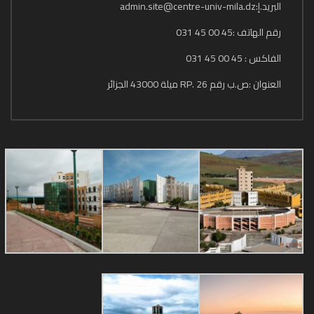
البريد.إ:admin.site@centre-univ-mila.dz
رقم الهاتف :45 00 45 031
الفاكس : 45 00 45 031
العنوان :ص.ب رقم 26 .RP ميلة 43000 الجزائر