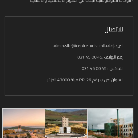
الوكالة الموضوعاتية للبحث في العلوم الاجتماعية والانسانية
للاتصال
البريد.إ:admin.site@centre-univ-mila.dz
رقم الهاتف :45 00 45 031
الفاكس : 45 00 45 031
العنوان :ص.ب رقم 26 .RP ميلة 43000 الجزائر