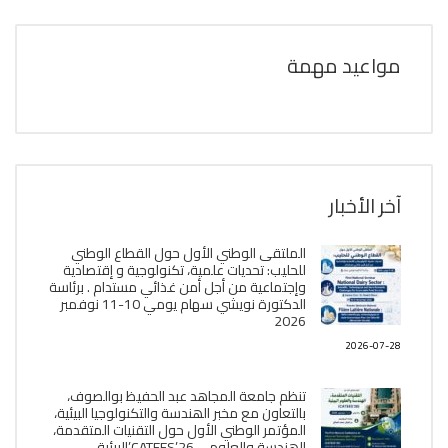
مواعيد مهمة
آخر الأخبار
الملتقى الوطني الأول حول القطاع الوطني
للحليب: تحديات علمية، تكنولوجية و إقتصادية
وإجتماعية من أجل أمن غذائي مستدام . برئاسة
الدكتورة نويشي سهام يومي 10-11 نوفمبر
2026
2026-07-28
تنظم جامعة المجاهد عبد الحفيظ بوالصوف،
بالتعاون مع مخبر الھندسة والتكنولوجيا البیئیة،
المؤتمر الوطني الأول حول التقنيات المتقدمة،
الھندسة والعلوم ، CATEES’26’البیئية