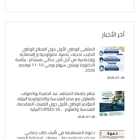
آخر الأخبار
الملتقى الوطني الأول حول القطاع الوطني
للحليب: تحديات علمية، تكنولوجية و إقتصادية
وإجتماعية من أجل أمن غذائي مستدام . برئاسة
الدكتورة نويشي سهام يومي 10-11 نوفمبر
2026
2026-07-28
تنظم جامعة المجاهد عبد الحفيظ بوالصوف،
بالتعاون مع مخبر الھندسة والتكنولوجيا البیئیة،
المؤتمر الوطني الأول حول التقنيات المتقدمة،
الھندسة والعلوم ، CATEES’26’البیئية
2026-07-28
دعوة للمساهمة في تأليف كتاب جماعي
محكم ذو ترقيم دولي بعنوان : إستدامة المورد