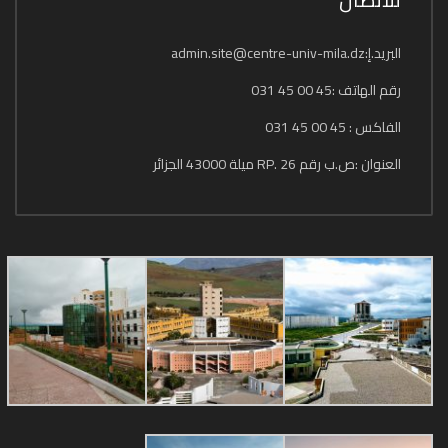
البريد.إ:admin.site@centre-univ-mila.dz
رقم الهاتف :45 00 45 031
الفاكس : 45 00 45 031
العنوان :ص.ب رقم 26 .RP ميلة 43000 الجزائر