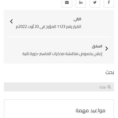
التالي
القرار رقم 1123 المؤرخ في 20 أوت 2022م
السابق
إعلان بخصوص مناقشة مذكرات الماستر-دورة ثانية‎‎
بحث
مواعيد مهمة