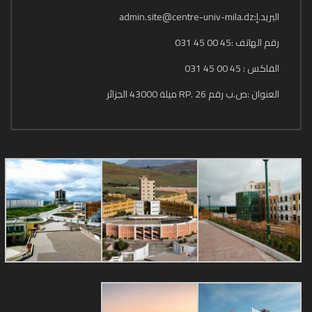
البريد.إ:admin.site@centre-univ-mila.dz
رقم الهاتف :45 00 45 031
الفاكس : 45 00 45 031
العنوان :ص.ب رقم 26 .RP ميلة 43000 الجزائر