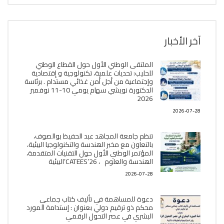
آخر الأخبار
الملتقى الوطني الأول حول القطاع الوطني
للحليب: تحديات علمية، تكنولوجية و إقتصادية
وإجتماعية من أجل أمن غذائي مستدام . برئاسة
الدكتورة نويشي سهام يومي 10-11 نوفمبر
2026
2026-07-28
تنظم جامعة المجاهد عبد الحفيظ بوالصوف،
بالتعاون مع مخبر الھندسة والتكنولوجيا البیئیة،
المؤتمر الوطني الأول حول التقنيات المتقدمة،
الھندسة والعلوم ، CATEES’26’البیئية
2026-07-28
دعوة للمساهمة في تأليف كتاب جماعي
محكم ذو ترقيم دولي بعنوان : إستدامة المورد
البشري في عصر التحول الرقمي