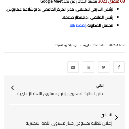
08 فيفري
2022
بتقنية التحاضر عن بعد
Google Meet
لرئيس الشرفي للملتقى
:
مدير المركز الجامعي :د بوشلاغم عميروش.
رئيس الملتقى
:
د.بلعطار حكيمة.
لتحميل المطوية:
إضغط هنا
.
|
2021-11-17
العلاقات الخارجية
مؤتمرات و ملتقيات
التالي
علان للطلبة المعنيين بإختبار مستوى اللغة الإنجليزية
السابق
إعلان للطلبة بخصوص إختبار مستوى اللغة الانجليزية‎‎