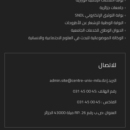
بوابة المنصات الرقمية الوزارية
جامعات جزائرية
بوابة التوثيق الإلكتروني SNDL
البوابة الوطنية للإشعار عن الأطروحات
الديوان الوطني للخدمات الجامعية
الوكالة الموضوعاتية للبحث في العلوم الاجتماعية والانسانية
للاتصال
البريد.إ:admin.site@centre-univ-mila.dz
رقم الهاتف :45 00 45 031
الفاكس : 45 00 45 031
العنوان :ص.ب رقم 26 .RP ميلة 43000 الجزائر