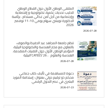
الملتقى الوطني الأول حول القطاع الوطني
للحليب: تحديات علمية، تكنولوجية و إقتصادية
وإجتماعية من أجل أمن غذائي مستدام . برئاسة
الدكتورة نويشي سهام يومي 10-11 نوفمبر
2026
2026-07-28
تنظم جامعة المجاهد عبد الحفيظ بوالصوف،
بالتعاون مع مخبر الھندسة والتكنولوجيا البیئیة،
المؤتمر الوطني الأول حول التقنيات المتقدمة،
الھندسة والعلوم ، CATEES’26’البیئية
2026-07-28
دعوة للمساهمة في تأليف كتاب جماعي
محكم ذو ترقيم دولي بعنوان : إستدامة المورد
البشري في عصر التحول الرقمي
2026-07-23