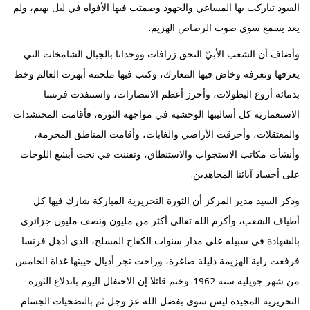
القيود تباركت بها المساعي والجهود وصمتت فيها الأفواه في ليل بهيم، ولم
.
يعد يسمع سوى صوت الرصاص الهزيم
وأضاف أن الشعب الأبيّ التحق زرافات ووحدانا بالجبال الشامخات التي
يعرفها وتعرفه وخاض فيها المعارك، وكتب فيها ملحمة أبهرت العالم وخط
بدمائه أروع البطولات، وأحرز أعظم الانتصارات، واستنفدت فرنسا
الاستعمارية كل أساليبها الوحشية في مواجهة الثورة، فأقامت المحتشدات
والمعتقلات، وأحرقت الأراضي والغابات، وأقامت المناطق المحرمة،
وأنشأت مكاتب الاستجواب والاستنطاق، وتفننت في نحت أبشع اللوحات
.
على أجساد آبائنا المجاهدين
وذكر السيد مدير المركز أن الثورة التحريرية المباركة شارك فيها كل
أطياف الشعب، وأكرم الله تعالى أكثر من مليون ونصف مليون جزائري
بالشهادة في سبيله على مدار سنوات الكفاح المسلح، الذي أذهل فرنسا
فرفعت راية الهزيمة ذليلة صاغرة، وراحت تجر أذيال خيبتها غداة الخامس
1962.
من شهر جويلية سنة
وختم قائلا إن الاحتفال اليوم باندلاع الثورة
التحريرية المجيدة ليس سوى بفضل الله عز وجل ثم بالتضحيات الجسام