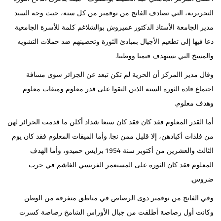
التحريرية، التي تصادف الفاتح من نوفمبر من كل سنة، حيث وجه السيد
مدير الجامعة الأستاذ الدكتور عميروش بوالشلاغم كلمة للأسرة الجامعية
دعا فيها إلى تطعيم الأجيال بمبادئ الثورة وتحصينهم ضد حملات التشويه
.
والمسخ التي تستهدف قيمنا ووطننا
وقال مدير االمركز أن الحرية لم تكن تبعد عن الجزائر سوى مسافة
اجتماع قادة الثورة الستة الذين التقوا على قدر معلوم وميقات معلوم
.
وهدف معلوم
أما القدر المعلوم فقد كان فقد كان سبعا شداد أكلن ما قدمت الحرائر لهن
.
من فلذات أكبادهن، إلا قليل ممن نجا
وأما الميقات المعلوم فقد كان يوم
1954
الثالث والعشرين من أكتوبر سنة
برايس حميدو، وأما الهدف
المعلوم فقد كان الثورة على المستعمر الفرنسي الغاشم في حرب
.
ضروس
وفي الفاتح من نوفمبر دوى الرصاص في مناطق متفرقة من الوطن
وكانت أول رصاصة أطلقت من جبال الأوراس الشامخ رصاصة كسرت