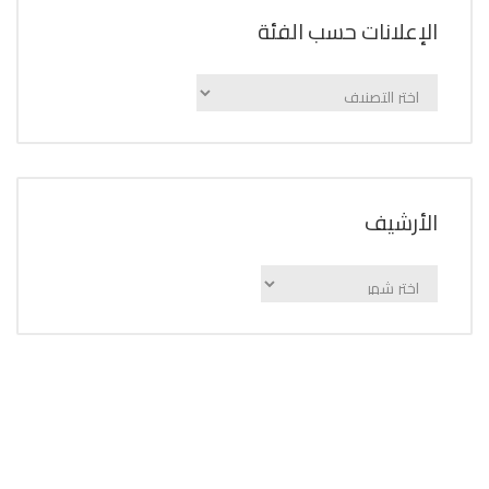
الإعلانات حسب الفئة
الإعلانات
حسب
الفئة
اﻷرشيف
اﻷرشيف