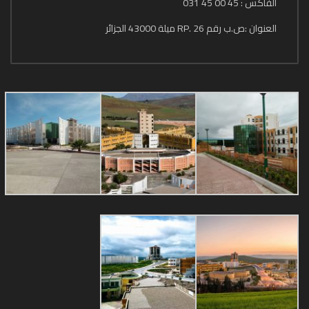
الفاكس : 45 00 45 031
العنوان :ص.ب رقم 26 .RP ميلة 43000 الجزائر