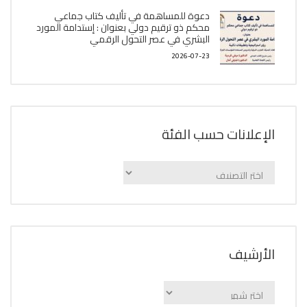
دعوة للمساهمة في تأليف كتاب جماعي
محكم ذو ترقيم دولي بعنوان : إستدامة المورد
البشري في عصر التحول الرقمي
2026-07-23
الإعلانات حسب الفئة
الإعلانات
حسب
الفئة
اﻷرشيف
اﻷرشيف