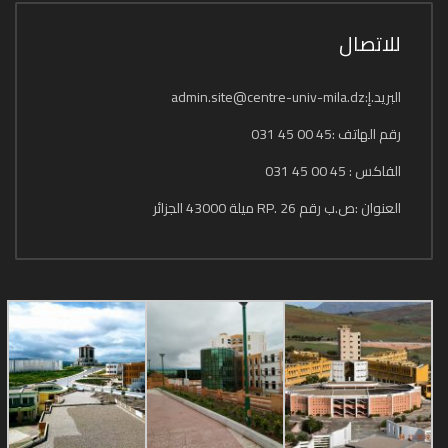
للاتصال
البريد.إ:admin.site@centre-univ-mila.dz
رقم الهاتف :45 00 45 031
الفاكس : 45 00 45 031
العنوان :ص.ب رقم 26 .RP ميلة 43000 الجزائر