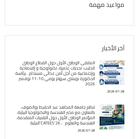
مواعيد مهمة
آخر الأخبار
الملتقى الوطني الأول حول القطاع الوطني
للحليب: تحديات علمية، تكنولوجية و إقتصادية
وإجتماعية من أجل أمن غذائي مستدام . برئاسة
الدكتورة نويشي سهام يومي 10-11 نوفمبر
2026
2026-07-28
تنظم جامعة المجاهد عبد الحفيظ بوالصوف،
بالتعاون مع مخبر الھندسة والتكنولوجيا البیئیة،
المؤتمر الوطني الأول حول التقنيات المتقدمة،
الھندسة والعلوم ، CATEES’26’البیئية
2026-07-28