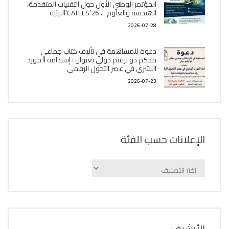
المؤتمر الوطني الأول حول التقنيات المتقدمة،
الھندسة والعلوم ، CATEES’26’البیئية
2026-07-28
دعوة للمساهمة في تأليف كتاب جماعي
محكم ذو ترقيم دولي بعنوان : إستدامة المورد
البشري في عصر التحول الرقمي
2026-07-23
الإعلانات حسب الفئة
الإعلانات
حسب
الفئة
اﻷرشيف