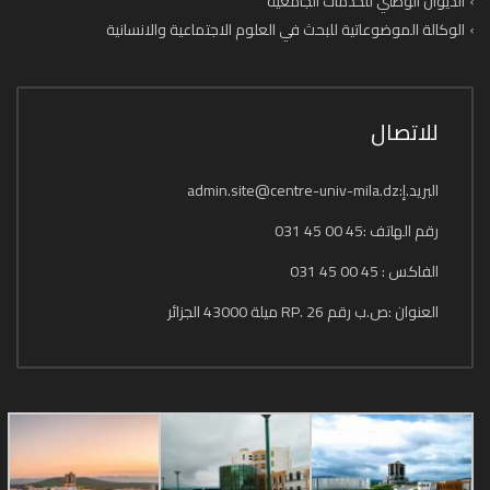
الديوان الوطني للخدمات الجامعية
الوكالة الموضوعاتية للبحث في العلوم الاجتماعية والانسانية
للاتصال
البريد.إ:admin.site@centre-univ-mila.dz
رقم الهاتف :45 00 45 031
الفاكس : 45 00 45 031
العنوان :ص.ب رقم 26 .RP ميلة 43000 الجزائر