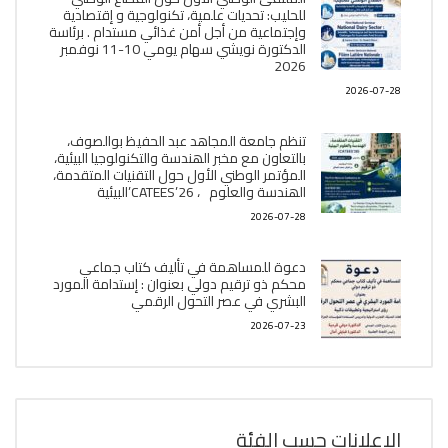
للحليب: تحديات علمية، تكنولوجية و إقتصادية
وإجتماعية من أجل أمن غذائي مستدام . برئاسة
الدكتورة نويشي سهام يومي 10-11 نوفمبر
2026
2026-07-28
تنظم جامعة المجاهد عبد الحفيظ بوالصوف،
بالتعاون مع مخبر الھندسة والتكنولوجيا البیئیة،
المؤتمر الوطني الأول حول التقنيات المتقدمة،
الھندسة والعلوم ، CATEES’26’البیئية
2026-07-28
دعوة للمساهمة في تأليف كتاب جماعي
محكم ذو ترقيم دولي بعنوان : إستدامة المورد
البشري في عصر التحول الرقمي
2026-07-23
الإعلانات حسب الفئة