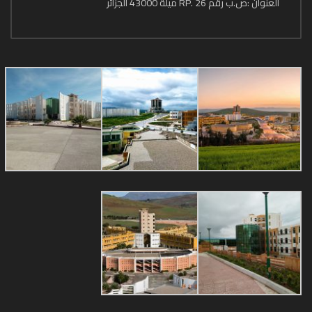
العنوان :ص.ب رقم 26 .RP ميلة 43000 الجزائر