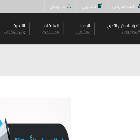
هيئة التدريس
شكاوي
م.ألومني
الدراسات في التدرج
البحث
العلاقات
التنمية
البيداغوجيا
العـلـمي
الخــــارجية
و اﻹستشراف