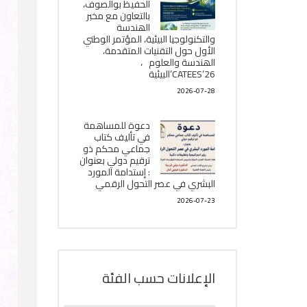
الحفيظ بوالصوف،
بالتعاون مع مخبر
الھندسة
والتكنولوجيا البیئیة، المؤتمر الوطني
الأول حول التقنيات المتقدمة،
الھندسة والعلوم ،
CATEES’26’البیئية
2026-07-28
دعوة للمساهمة
في تأليف كتاب
جماعي محكم ذو
ترقيم دولي بعنوان
: إستدامة المورد
البشري في عصر التحول الرقمي
2026-07-23
الإعلانات حسب الفئة