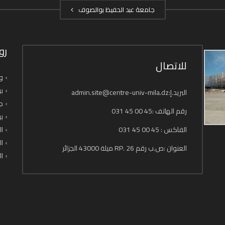
جامعة عبد الحفيظ بوالصوف
رو
للاتصال
وز
بو
البريد.إ:admin.site@centre-univ-mila.dz
جا
رقم الهاتف :45 00 45 031
بو
الفاكس : 45 00 45 031
ال
ال
العنوان :ص.ب رقم 26 .RP ميلة 43000 الجزائر
ال