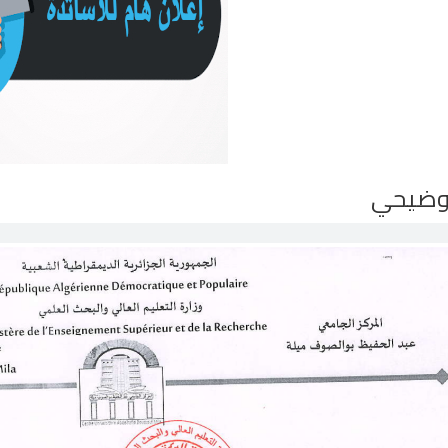
توضيحي