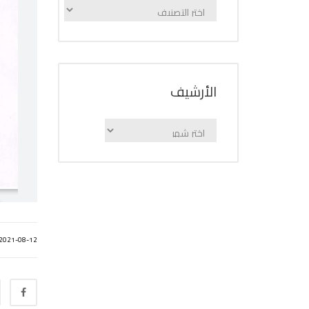
الإعلانات
حسب
الفئة
اﻷرشيف
اﻷرشيف
2021-08-12