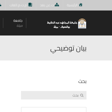
الرئيسية
ت.عن بعد
م.ت.م.للغات
جامعة
ميلة
بيان توضيحي
بحث