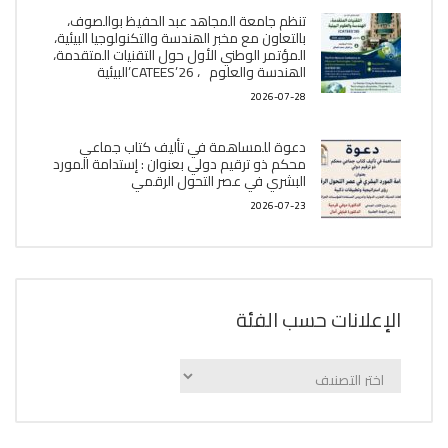
تنظم جامعة المجاهد عبد الحفيظ بوالصوف،
بالتعاون مع مخبر الھندسة والتكنولوجيا البیئیة،
المؤتمر الوطني الأول حول التقنيات المتقدمة،
الھندسة والعلوم ، CATEES’26’البیئية
2026-07-28
دعوة للمساهمة في تأليف كتاب جماعي
محكم ذو ترقيم دولي بعنوان : إستدامة المورد
البشري في عصر التحول الرقمي
2026-07-23
الإعلانات حسب الفئة
الإعلانات
حسب
الفئة