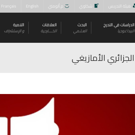
هيئة التدريس
شكاوي
م.ألومني
English
Français
الدراسات في التدرج
البحث
العلاقات
التنمية
البيداغوجيا
العـلـمي
الخــــارجية
و اﻹستشراف
لجزائري الأمازيغي