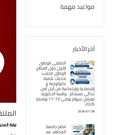
مواعيد مهمة
آخر الأخبار
الملتقى الوطني
الأول حول القطاع
الوطني للحليب:
تحديات علمية،
تكنولوجية و
إقتصادية وإجتماعية من أجل أمن
غذائي مستدام . برئاسة الدكتورة
نويشي سهام يومي 10-11 نوفمبر
2026
الملتق
2026-07-28
نيابة المد
تنظم جامعة
المجاهد عبد