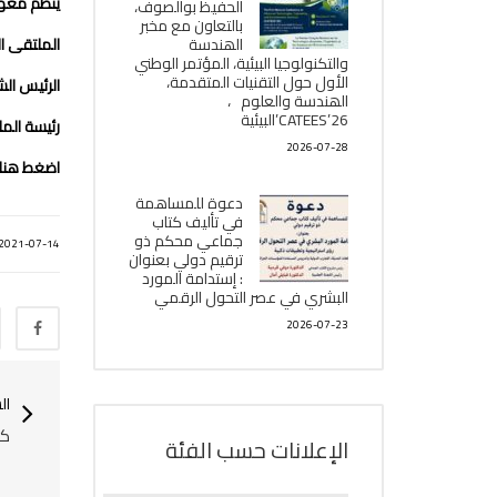
ينظم معهد
الحفيظ بوالصوف،
بالتعاون مع مخبر
الملتقى الو
الھندسة
والتكنولوجيا البیئیة، المؤتمر الوطني
الأول حول التقنيات المتقدمة،
الرئيس ال
الھندسة والعلوم ،
CATEES’26’البیئية
رئيسة الم
2026-07-28
اضغط هنا
دعوة للمساهمة
في تأليف كتاب
جماعي محكم ذو
2021-07-14
ترقيم دولي بعنوان
: إستدامة المورد
البشري في عصر التحول الرقمي
2026-07-23
ال
كت
الإعلانات حسب الفئة