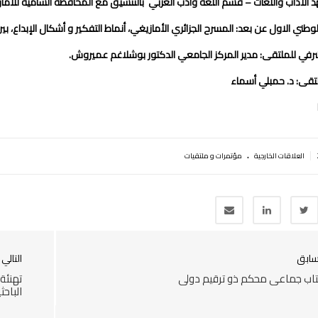
 الآداب واللغات – قسم اللغة وأدب العربي
بالتنسيق مع المحافظة السامية للأما
طني الاول عن بعد: المسرح الجزائري الأمازيغي، أنماط التفكير و أشكال الإبداع، بين التقليد والح
شرفي للملتقى: مدير المركز الجامعي الدكتور بوشلاغم عميروش.
لتقى: د. حمبلي أسماء
.
|
العلاقات الخارجية
مؤتمرات و ملتقيات
سابق
التالي
اب جماعي محكم ذو ترقيم دولي
تهنئة 
الباحث