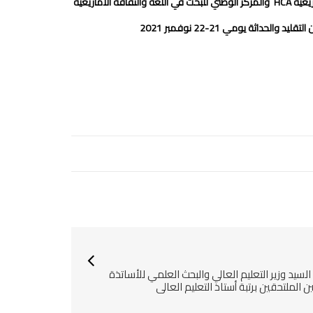
زيغية
HCA
والمركز الوطني للبحث في اللغة والثقافة الأمازيغية
داثة يومي 21-22 نوفمبر 2021
السيد وزير التعليم العالي والبحث العلمي للأساتذة
ين الملتحقين برتبة أستاذ التعليم العالي