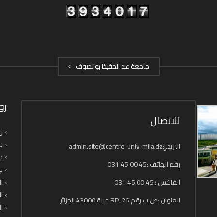
جامعة عبد الحفيظ بوالصوف
رو
للاتصال
وز
بو
البريد.إ:admin.site@centre-univ-mila.dz
جا
رقم الهاتف :45 00 45 031
بو
الفاكس : 45 00 45 031
ال
ال
العنوان :ص.ب رقم 26 .RP ميلة 43000 الجزائر
ال