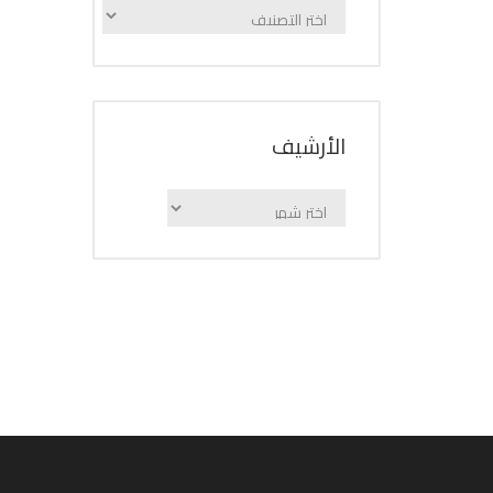
الإعلانات
حسب
الفئة
اﻷرشيف
اﻷرشيف