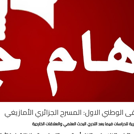
ى الوطني الاول: المسرح الجزائري الأمازيغي
يرية للدراسات فيما بعد التدرج، البحث العلمي والعلاقات الخارجية