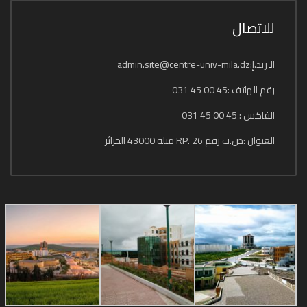
للاتصال
البريد.إ:admin.site@centre-univ-mila.dz
رقم الهاتف :45 00 45 031
الفاكس : 45 00 45 031
العنوان :ص.ب رقم 26 .RP ميلة 43000 الجزائر