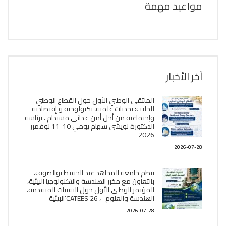
مواعيد مهمة
آخر الأخبار
الملتقى الوطني الأول حول القطاع الوطني
للحليب: تحديات علمية، تكنولوجية و إقتصادية
وإجتماعية من أجل أمن غذائي مستدام . برئاسة
الدكتورة نويشي سهام يومي 10-11 نوفمبر
2026
2026-07-28
تنظم جامعة المجاهد عبد الحفيظ بوالصوف،
بالتعاون مع مخبر الھندسة والتكنولوجيا البیئیة،
المؤتمر الوطني الأول حول التقنيات المتقدمة،
الھندسة والعلوم ، CATEES’26’البیئية
2026-07-28