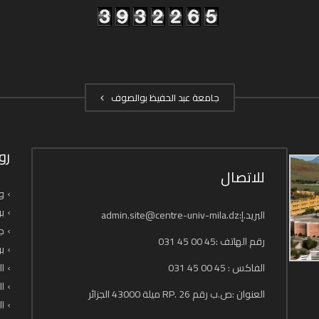
جامعة عبد الحفيظ بوالصوف
رو
للاتصال
وز
بو
البريد.إ:admin.site@centre-univ-mila.dz
جا
رقم الهاتف :45 00 45 031
بو
الفاكس : 45 00 45 031
ال
ال
العنوان :ص.ب رقم 26 .RP ميلة 43000 الجزائر
ال