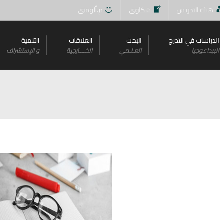
هيئة التدريس
شكاوي
م.ألومني
الدراسات في التدرج
البحث
العلاقات
التنمية
البيداغوجيا
العـلـمي
الخــــارجية
و اﻹستشراف