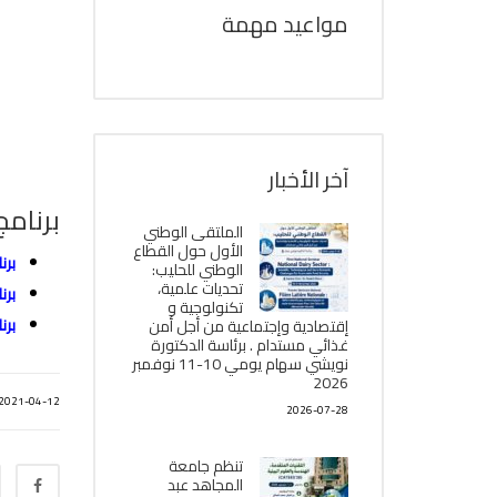
مواعيد مهمة
آخر الأخبار
برنامج
الملتقى الوطني
الأول حول القطاع
برن
الوطني للحليب:
تحديات علمية،
برن
تكنولوجية و
برن
إقتصادية وإجتماعية من أجل أمن
غذائي مستدام . برئاسة الدكتورة
نويشي سهام يومي 10-11 نوفمبر
2026
2021-04-12
2026-07-28
تنظم جامعة
المجاهد عبد