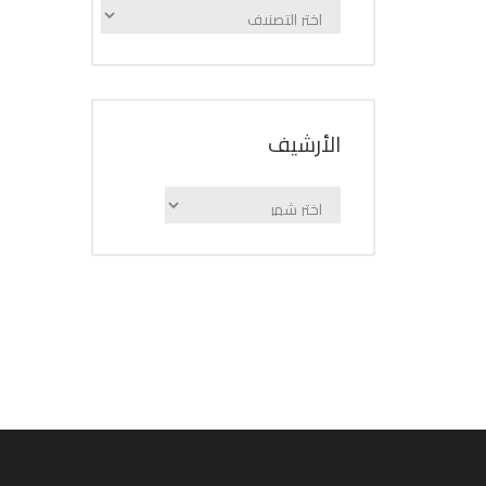
الإعلانات
حسب
الفئة
اﻷرشيف
اﻷرشيف