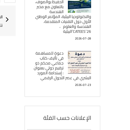
الحفيظ بوالصوف،
بالتعاون مع مخبر
الھندسة
والتكنولوجيا البیئیة، المؤتمر الوطني
ال
الأول حول التقنيات المتقدمة،
نت
الھندسة والعلوم ،
CATEES’26’البیئية
2026-07-28
دعوة للمساهمة
في تأليف كتاب
جماعي محكم ذو
ترقيم دولي بعنوان
: إستدامة المورد
البشري في عصر التحول الرقمي
2026-07-23
الإعلانات حسب الفئة