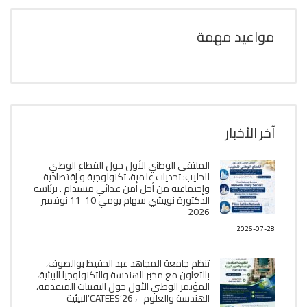
مواعيد مهمة
آخر الأخبار
الملتقى الوطني الأول حول القطاع الوطني
للحليب: تحديات علمية، تكنولوجية و إقتصادية
وإجتماعية من أجل أمن غذائي مستدام . برئاسة
الدكتورة نويشي سهام يومي 10-11 نوفمبر
2026
2026-07-28
تنظم جامعة المجاهد عبد الحفيظ بوالصوف،
بالتعاون مع مخبر الھندسة والتكنولوجيا البیئیة،
المؤتمر الوطني الأول حول التقنيات المتقدمة،
الھندسة والعلوم ، CATEES’26’البیئية