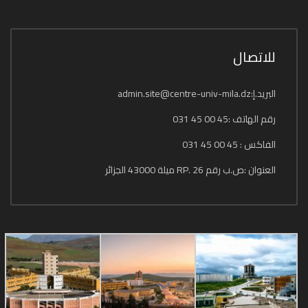
للاتصال
البريد.إ:admin.site@centre-univ-mila.dz
رقم الهاتف :45 00 45 031
الفاكس : 45 00 45 031
العنوان :ص.ب رقم 26 .RP ميلة 43000 الجزائر