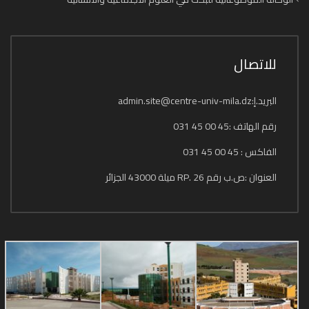
للاتصال
البريد.إ:admin.site@centre-univ-mila.dz
رقم الهاتف :45 00 45 031
الفاكس : 45 00 45 031
العنوان :ص.ب رقم 26 .RP ميلة 43000 الجزائر