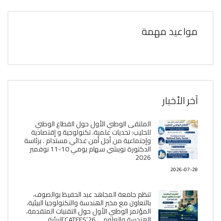
مواعيد مهمة
آخر الأخبار
الملتقى الوطني الأول حول القطاع الوطني
للحليب: تحديات علمية، تكنولوجية و إقتصادية
وإجتماعية من أجل أمن غذائي مستدام . برئاسة
الدكتورة نويشي سهام يومي 10-11 نوفمبر
2026
2026-07-28
تنظم جامعة المجاهد عبد الحفيظ بوالصوف،
بالتعاون مع مخبر الھندسة والتكنولوجيا البیئیة،
المؤتمر الوطني الأول حول التقنيات المتقدمة،
الھندسة والعلوم ، CATEES’26’البیئية