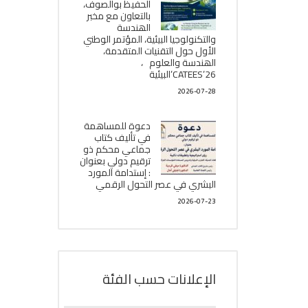
الحفيظ بوالصوف،
بالتعاون مع مخبر
الھندسة
والتكنولوجيا البیئیة، المؤتمر الوطني
الأول حول التقنيات المتقدمة،
الھندسة والعلوم ،
CATEES’26’البیئية
2026-07-28
دعوة للمساهمة
في تأليف كتاب
جماعي محكم ذو
ترقيم دولي بعنوان
: إستدامة المورد
البشري في عصر التحول الرقمي
2026-07-23
الإعلانات حسب الفئة