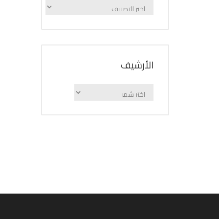
الإعلانات
حسب
الفئة
اﻷرشيف
اﻷرشيف