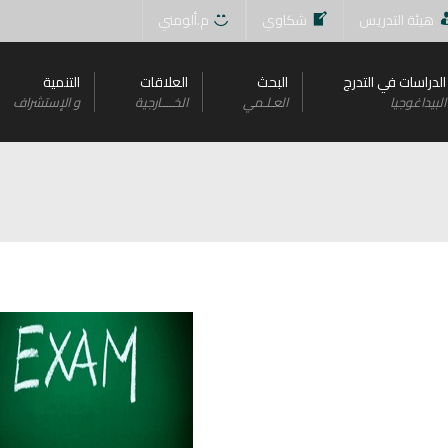
هيئة التدريس
شكاوي
م.ألومني
الدراسات في التدرج
البحث
العلاقات
التنمية
البيداغوجيا
العـلـمي
الخــــارجية
و اﻹستشراف