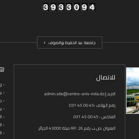
جامعة عبد الحفيظ بوالصوف
رو
للاتصال
وز
بو
البريد.إ:admin.site@centre-univ-mila.dz
جا
رقم الهاتف :45 00 45 031
بو
الفاكس : 45 00 45 031
ال
ال
العنوان :ص.ب رقم 26 .RP ميلة 43000 الجزائر
ال