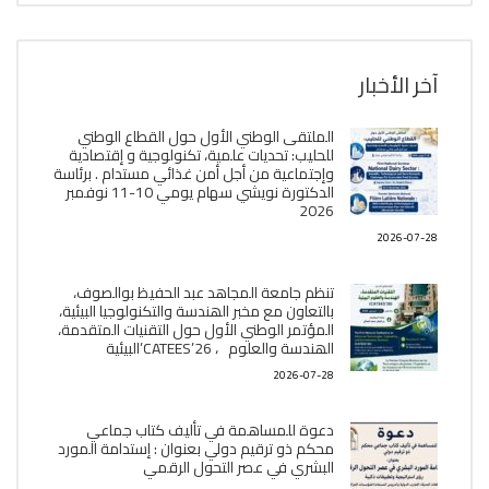
آخر الأخبار
الملتقى الوطني الأول حول القطاع الوطني
للحليب: تحديات علمية، تكنولوجية و إقتصادية
وإجتماعية من أجل أمن غذائي مستدام . برئاسة
الدكتورة نويشي سهام يومي 10-11 نوفمبر
2026
2026-07-28
تنظم جامعة المجاهد عبد الحفيظ بوالصوف،
بالتعاون مع مخبر الھندسة والتكنولوجيا البیئیة،
المؤتمر الوطني الأول حول التقنيات المتقدمة،
الھندسة والعلوم ، CATEES’26’البیئية
2026-07-28
دعوة للمساهمة في تأليف كتاب جماعي
محكم ذو ترقيم دولي بعنوان : إستدامة المورد
البشري في عصر التحول الرقمي