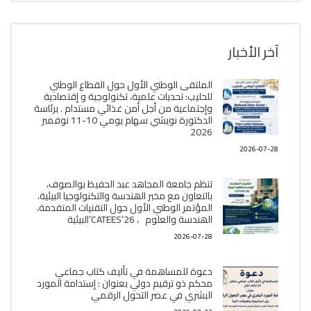
آخر الأخبار
الملتقى الوطني الأول حول القطاع الوطني
للحليب: تحديات علمية، تكنولوجية و إقتصادية
وإجتماعية من أجل أمن غذائي مستدام . برئاسة
الدكتورة نويشي سهام يومي 10-11 نوفمبر
2026
2026-07-28
تنظم جامعة المجاهد عبد الحفيظ بوالصوف،
بالتعاون مع مخبر الھندسة والتكنولوجيا البیئیة،
المؤتمر الوطني الأول حول التقنيات المتقدمة،
الھندسة والعلوم ، CATEES’26’البیئية
2026-07-28
دعوة للمساهمة في تأليف كتاب جماعي
محكم ذو ترقيم دولي بعنوان : إستدامة المورد
البشري في عصر التحول الرقمي