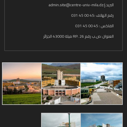
البريد.إ:admin.site@centre-univ-mila.dz
رقم الهاتف :45 00 45 031
الفاكس : 45 00 45 031
العنوان :ص.ب رقم 26 .RP ميلة 43000 الجزائر