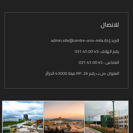
للاتصال
البريد.إ:admin.site@centre-univ-mila.dz
رقم الهاتف :45 00 45 031
الفاكس : 45 00 45 031
العنوان :ص.ب رقم 26 .RP ميلة 43000 الجزائر