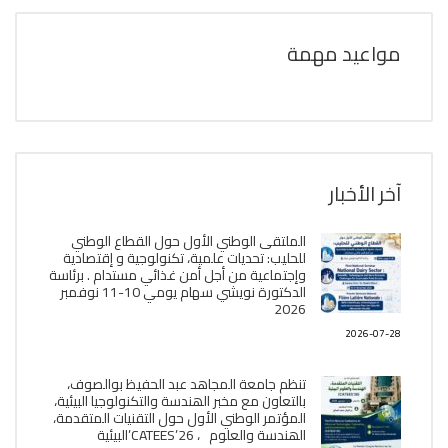
مواعيد مهمة
آخر الأخبار
الملتقى الوطني الأول حول القطاع الوطني
للحليب: تحديات علمية، تكنولوجية و إقتصادية
وإجتماعية من أجل أمن غذائي مستدام . برئاسة
الدكتورة نويشي سهام يومي 10-11 نوفمبر
2026
2026-07-28
تنظم جامعة المجاهد عبد الحفيظ بوالصوف،
بالتعاون مع مخبر الھندسة والتكنولوجيا البیئیة،
المؤتمر الوطني الأول حول التقنيات المتقدمة،
الھندسة والعلوم ، CATEES’26’البیئية