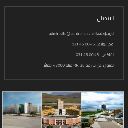
للاتصال
البريد.إ:admin.site@centre-univ-mila.dz
رقم الهاتف :45 00 45 031
الفاكس : 45 00 45 031
العنوان :ص.ب رقم 26 .RP ميلة 43000 الجزائر