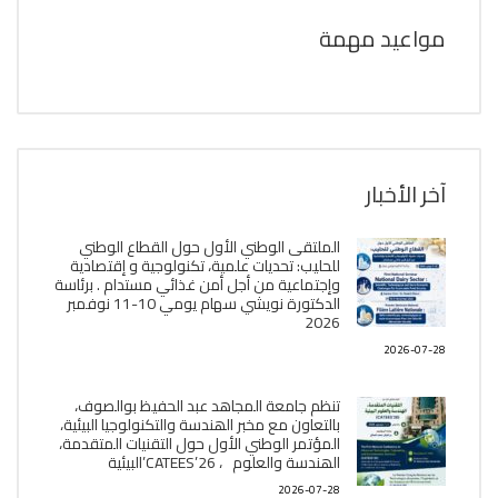
مواعيد مهمة
آخر الأخبار
الملتقى الوطني الأول حول القطاع الوطني
للحليب: تحديات علمية، تكنولوجية و إقتصادية
وإجتماعية من أجل أمن غذائي مستدام . برئاسة
الدكتورة نويشي سهام يومي 10-11 نوفمبر
2026
2026-07-28
تنظم جامعة المجاهد عبد الحفيظ بوالصوف،
بالتعاون مع مخبر الھندسة والتكنولوجيا البیئیة،
المؤتمر الوطني الأول حول التقنيات المتقدمة،
الھندسة والعلوم ، CATEES’26’البیئية
2026-07-28