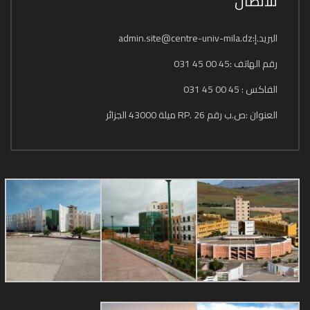
للاتصال
البريد.إ:admin.site@centre-univ-mila.dz
رقم الهاتف :45 00 45 031
الفاكس : 45 00 45 031
العنوان :ص.ب رقم 26 .RP ميلة 43000 الجزائر