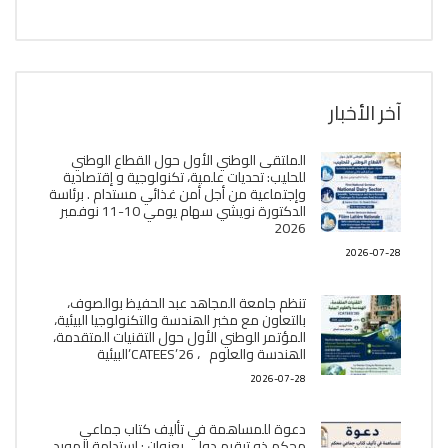
آخر الأخبار
الملتقى الوطني الأول حول القطاع الوطني
للحليب: تحديات علمية، تكنولوجية و إقتصادية
وإجتماعية من أجل أمن غذائي مستدام . برئاسة
الدكتورة نويشي سهام يومي 10-11 نوفمبر
2026
2026-07-28
تنظم جامعة المجاهد عبد الحفيظ بوالصوف،
بالتعاون مع مخبر الھندسة والتكنولوجيا البیئیة،
المؤتمر الوطني الأول حول التقنيات المتقدمة،
الھندسة والعلوم ، CATEES’26’البیئية
2026-07-28
دعوة للمساهمة في تأليف كتاب جماعي
محكم ذو ترقيم دولي بعنوان : إستدامة المورد