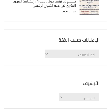
محكم ذو ترقيم دولي بعنوان : إستدامة المورد
البشري في عصر التحول الرقمي
2026-07-23
الإعلانات حسب الفئة
الإعلانات
حسب
الفئة
اﻷرشيف
اﻷرشيف