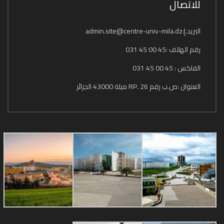
للاتصال
البريد.إ:admin.site@centre-univ-mila.dz
رقم الهاتف :45 00 45 031
الفاكس : 45 00 45 031
العنوان :ص.ب رقم 26 .RP ميلة 43000 الجزائر