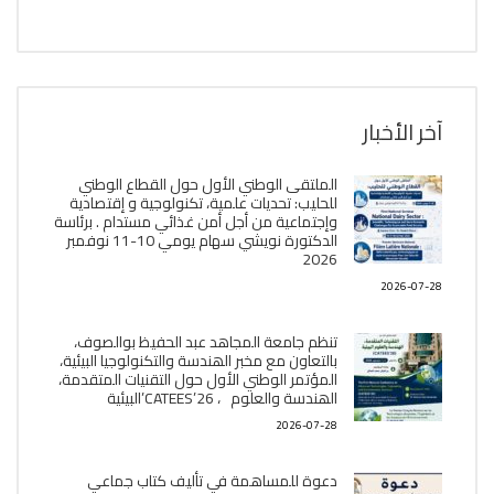
آخر الأخبار
الملتقى الوطني الأول حول القطاع الوطني
للحليب: تحديات علمية، تكنولوجية و إقتصادية
وإجتماعية من أجل أمن غذائي مستدام . برئاسة
الدكتورة نويشي سهام يومي 10-11 نوفمبر
2026
2026-07-28
تنظم جامعة المجاهد عبد الحفيظ بوالصوف،
بالتعاون مع مخبر الھندسة والتكنولوجيا البیئیة،
المؤتمر الوطني الأول حول التقنيات المتقدمة،
الھندسة والعلوم ، CATEES’26’البیئية
2026-07-28
دعوة للمساهمة في تأليف كتاب جماعي