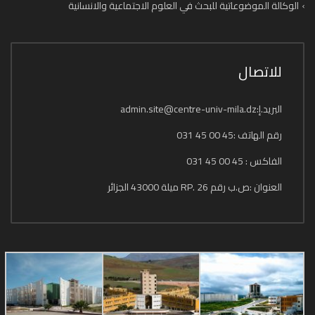
الوكالة الموضوعاتية للبحث في العلوم الاجتماعية والانسانية
للاتصال
البريد.إ:admin.site@centre-univ-mila.dz
رقم الهاتف :45 00 45 031
الفاكس : 45 00 45 031
العنوان :ص.ب رقم 26 .RP ميلة 43000 الجزائر