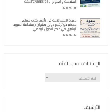
الھندسة والعلوم ، CATEES’26’البیئية
2026-07-28
دعوة للمساهمة في تأليف كتاب جماعي
محكم ذو ترقيم دولي بعنوان : إستدامة المورد
البشري في عصر التحول الرقمي
2026-07-23
الإعلانات حسب الفئة
الإعلانات
حسب
الفئة
اﻷرشيف