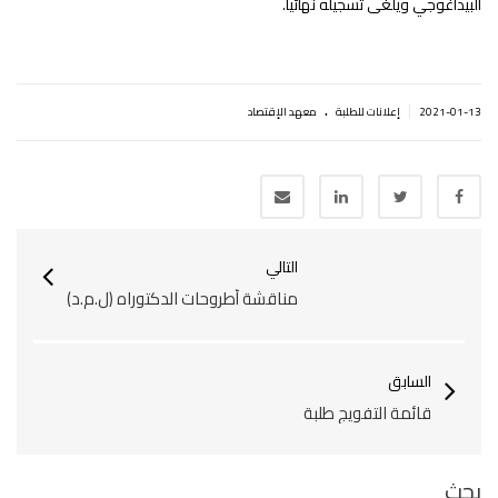
البيداغوجي ويلغى تسجيله نهائيا.
.
|
2021-01-13
إعلانات للطلبة
معهد الإقتصاد
التالي
مناقشة أطروحات الدكتوراه (ل.م.د)
السابق
قائمة التفويج طلبة
بحث