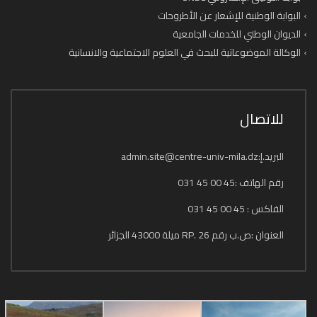
البوابة الوطنية للإشعار عن الأطروحات
الديوان الوطني للخدمات الجامعية
الوكالة الموضوعاتية للبحث في العلوم الاجتماعية والانسانية
للاتصال
البريد.إ:admin.site@centre-univ-mila.dz
رقم الهاتف :45 00 45 031
الفاكس : 45 00 45 031
العنوان :ص.ب رقم 26 .RP ميلة 43000 الجزائر