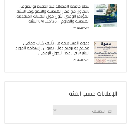
تنظم جامعة المجاهد عبد الحفيظ بوالصوف،
بالتعاون مع مخبر الھندسة والتكنولوجيا البیئیة،
المؤتمر الوطني الأول حول التقنيات المتقدمة،
الھندسة والعلوم ، CATEES’26’البیئية
2026-07-28
دعوة للمساهمة في تأليف كتاب جماعي
محكم ذو ترقيم دولي بعنوان : إستدامة المورد
البشري في عصر التحول الرقمي
2026-07-23
الإعلانات حسب الفئة
الإعلانات
حسب
الفئة