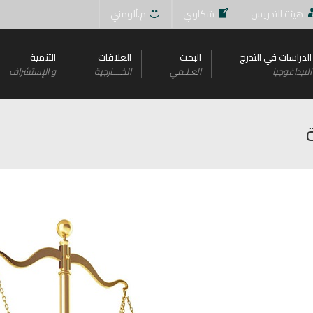
هيئة التدريس
شكاوي
م.ألومني
الدراسات في التدرج
البحث
العلاقات
التنمية
البيداغوجيا
العـلـمي
الخــــارجية
و اﻹستشراف