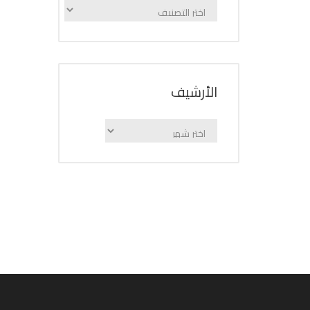
الإعلانات
حسب
الفئة
اﻷرشيف
اﻷرشيف