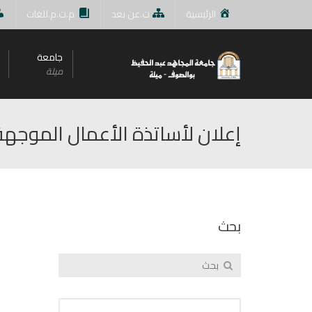
الرئيسية
ت.عن بعد
م.ت.م.للغات
جامعة
ميلة
إعلان لأساتذة اﻷعمال الموجهة
بحث