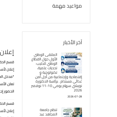
مواعيد مهمة
آخر الأخبار
إعلان
الملتقى الوطني
الأول حول القطاع
قسم الح
الوطني للحليب:
تحديات علمية،
إعلان لأس
تكنولوجية و
*مدخل العل
إقتصادية وإجتماعية من أجل أمن
غذائي مستدام . برئاسة الدكتورة
تعلن اﻷستاذة
نويشي سهام يومي 10-11 نوفمبر
2026
الحضور إجب
2026-07-28
قسم الح
تنظم جامعة
إعلان لأس
المجاهد عبد