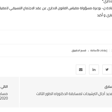
لاداري*
 ن- بوعزة مسؤولة مقياس القانون الاداري عن عقد الاجتماع التنسيقي للمقياس يوم السبت 2021/01/23 على ا
اري و أكيد
.
|
إعلانات للأساتذة
قسم الحقوق
سابق
التالي
ديد آجال الترشيحات لمسابقة الدكتوراه الطور الثالث
مسابق
2020-2021