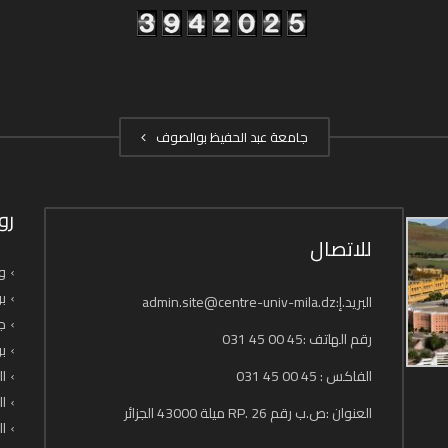
جامعة عبد الحفيظ بوالصوف
رو
للاتصال
وز
بو
البريد.إ:admin.site@centre-univ-mila.dz
جا
رقم الهاتف :45 00 45 031
بو
الفاكس : 45 00 45 031
ال
ال
العنوان :ص.ب رقم 26 .RP ميلة 43000 الجزائر
ال