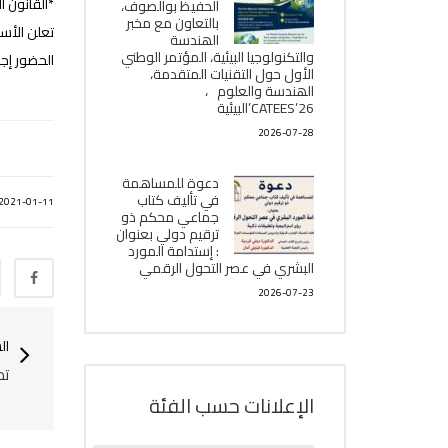
*القانون ا
الحفيظ بوالصوف،
بالتعاون مع مخبر
تعلن اﻷستاذة
الھندسة
والتكنولوجيا البیئیة، المؤتمر الوطني
الحضور إجب
الأول حول التقنيات المتقدمة،
الھندسة والعلوم ،
CATEES’26’البیئية
2026-07-28
دعوة للمساهمة
في تأليف كتاب
2021-01-11
جماعي محكم ذو
ترقيم دولي بعنوان
: إستدامة المورد
البشري في عصر التحول الرقمي
2026-07-23
ال
تم
الإعلانات حسب الفئة