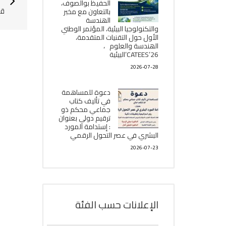
الحفيظ بوالصوف،
قا
بالتعاون مع مخبر
الھندسة
والتكنولوجيا البیئیة، المؤتمر الوطني
الأول حول التقنيات المتقدمة،
الھندسة والعلوم ،
CATEES’26’البیئية
2026-07-28
دعوة للمساهمة
في تأليف كتاب
جماعي محكم ذو
ترقيم دولي بعنوان
: إستدامة المورد
البشري في عصر التحول الرقمي
2026-07-23
الإعلانات حسب الفئة