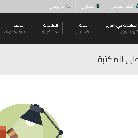
هيئة التدريس
شكاوي
م.ألومني
الدراسات في التدرج
البحث
العلاقات
التنمية
البيداغوجيا
العـلـمي
الخــــارجية
و اﻹستشراف
لى المكتبة