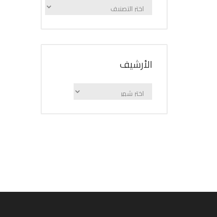
الإعلانات
حسب
الفئة
اﻷرشيف
اﻷرشيف