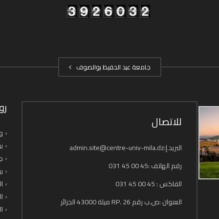
جامعة عبد الحفيظ بوالصوف
رو
للاتصال
وز
بو
البريد.إ:admin.site@centre-univ-mila.dz
جا
رقم الهاتف :45 00 45 031
بو
الفاكس : 45 00 45 031
ال
ال
العنوان :ص.ب رقم 26 .RP ميلة 43000 الجزائر
ال