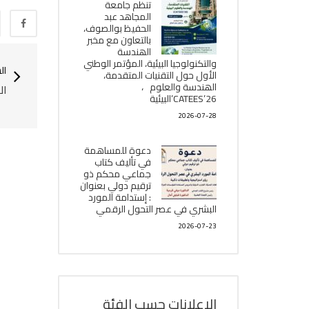
تنظم جامعة
المجاهد عبد
الحفيظ بوالصوف،
بالتعاون مع مخبر
الھندسة
والتكنولوجيا البیئیة، المؤتمر الوطني
ال
الأول حول التقنيات المتقدمة،
الھندسة والعلوم ،
ال
CATEES’26’البیئية
2026-07-28
دعوة للمساهمة
في تأليف كتاب
جماعي محكم ذو
ترقيم دولي بعنوان
: إستدامة المورد
البشري في عصر التحول الرقمي
2026-07-23
الإعلانات حسب الفئة