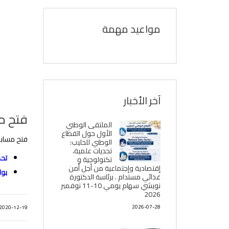
مواعيد مهمة
آخر الأخبار
فتح مس
الملتقى الوطني
الأول حول القطاع
فتح مسابقة التك
الوطني للحليب:
تحديات علمية،
تحم
تكنولوجية و
إقتصادية وإجتماعية من أجل أمن
بوا
غذائي مستدام . برئاسة الدكتورة
نويشي سهام يومي 10-11 نوفمبر
2026
2026-07-28
2020-12-19