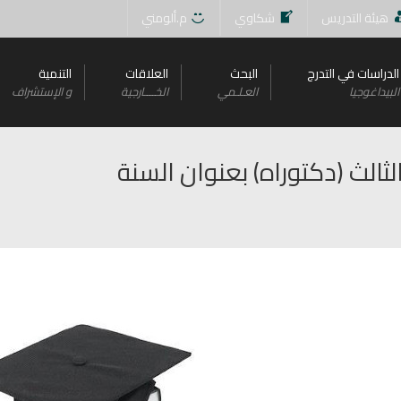
هيئة التدريس
شكاوي
م.ألومني
الدراسات في التدرج
البحث
العلاقات
التنمية
البيداغوجيا
العـلـمي
الخــــارجية
و اﻹستشراف
ثالث (دكتوراه) بعنوان السنة