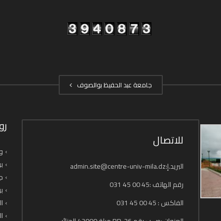
جامعة عبد الحفيظ بوالصوف
رو
للاتصال
وز
بو
البريد.إ:admin.site@centre-univ-mila.dz
جا
رقم الهاتف :45 00 45 031
بو
الفاكس : 45 00 45 031
ال
ال