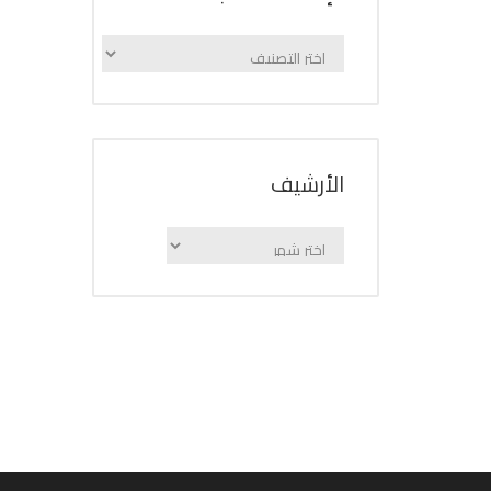
الإعلانات
حسب
الفئة
اﻷرشيف
اﻷرشيف