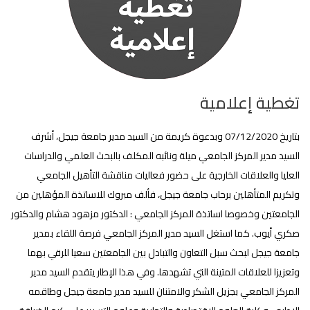
تغطية إعلامية
بتاريخ 07/12/2020 وبدعوة كريمة من السيد مدير جامعة جيجل، أشرف
السيد مدير المركز الجامعي ميلة ونائبه المكلف بالبحث العلمي والدراسات
العليا والعلاقات الخارجية على حضور فعاليات مناقشة التأهيل الجامعي
وتكريم المتأهلين برحاب جامعة جيجل، فألف مبروك للاساتذة المؤهلين من
الجامعتين وخصوصا اساتذة المركز الجامعي : الدكتور مزهود هشام والدكتور
صكري أيوب. كما استغل السيد مدير المركز الجامعي فرصة اللقاء بمدير
جامعة جيجل لبحث سبل التعاون والتبادل بين الجامعتين سعيا للرقي بهما
وتعزيزا للعلاقات المتينة التي تشهدها. وفي هذا الإطار يتقدم السيد مدير
المركز الجامعي بجزيل الشكر والامتنان للسيد مدير جامعة جيجل وطاقمه