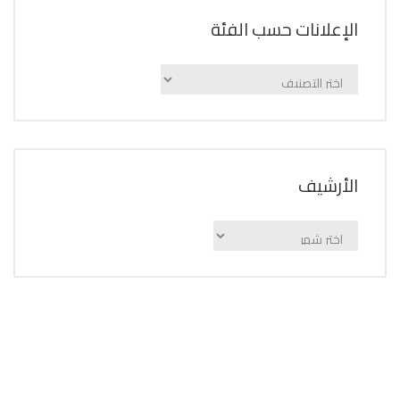
الإعلانات حسب الفئة
الإعلانات
حسب
الفئة
اﻷرشيف
اﻷرشيف