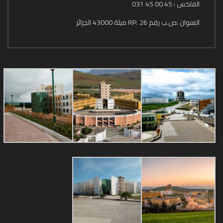
الفاكس : 45 00 45 031
العنوان :ص.ب رقم 26 .RP ميلة 43000 الجزائر