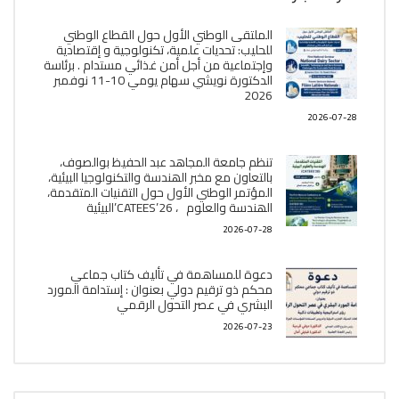
الملتقى الوطني الأول حول القطاع الوطني
للحليب: تحديات علمية، تكنولوجية و إقتصادية
وإجتماعية من أجل أمن غذائي مستدام . برئاسة
الدكتورة نويشي سهام يومي 10-11 نوفمبر
2026
2026-07-28
تنظم جامعة المجاهد عبد الحفيظ بوالصوف،
بالتعاون مع مخبر الھندسة والتكنولوجيا البیئیة،
المؤتمر الوطني الأول حول التقنيات المتقدمة،
الھندسة والعلوم ، CATEES’26’البیئية
2026-07-28
دعوة للمساهمة في تأليف كتاب جماعي
محكم ذو ترقيم دولي بعنوان : إستدامة المورد
البشري في عصر التحول الرقمي
2026-07-23