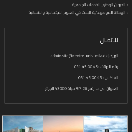
الديوان الوطني للخدمات الجامعية
الوكالة الموضوعاتية للبحث في العلوم الاجتماعية والانسانية
للاتصال
البريد.إ:admin.site@centre-univ-mila.dz
رقم الهاتف :45 00 45 031
الفاكس : 45 00 45 031
العنوان :ص.ب رقم 26 .RP ميلة 43000 الجزائر