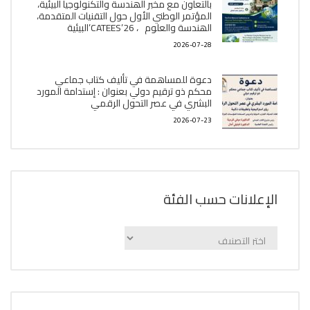
بالتعاون مع مخبر الھندسة والتكنولوجيا البیئیة،
المؤتمر الوطني الأول حول التقنيات المتقدمة،
الھندسة والعلوم ، CATEES’26’البیئية
2026-07-28
دعوة للمساهمة في تأليف كتاب جماعي
محكم ذو ترقيم دولي بعنوان : إستدامة المورد
البشري في عصر التحول الرقمي
2026-07-23
الإعلانات حسب الفئة
الإعلانات
حسب
الفئة