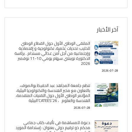
آخر الأخبار
الملتقى الوطني الأول حول القطاع الوطني
للحليب: تحديات علمية، تكنولوجية و إقتصادية
وإجتماعية من أجل أمن غذائي مستدام . برئاسة
الدكتورة نويشي سهام يومي 10-11 نوفمبر
2026
2026-07-28
تنظم جامعة المجاهد عبد الحفيظ بوالصوف،
بالتعاون مع مخبر الھندسة والتكنولوجيا البیئیة،
المؤتمر الوطني الأول حول التقنيات المتقدمة،
الھندسة والعلوم ، CATEES’26’البیئية
2026-07-28
دعوة للمساهمة في تأليف كتاب جماعي
محكم ذو ترقيم دولي بعنوان : إستدامة المورد