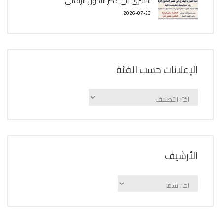
البشري في عصر التحول الرقمي
2026-07-23
الإعلانات حسب الفئة
الإعلانات
حسب
الفئة
اﻷرشيف
اﻷرشيف