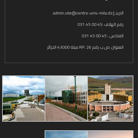
البريد.إ:admin.site@centre-univ-mila.dz
رقم الهاتف :45 00 45 031
الفاكس : 45 00 45 031
العنوان :ص.ب رقم 26 .RP ميلة 43000 الجزائر